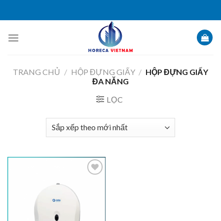
Skip
to
content
TRANG CHỦ
/
HỘP ĐỰNG GIẤY
/
HỘP ĐỰNG GIẤY
ĐA NĂNG
LỌC
Add to
Wishlist