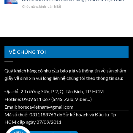
Sinh
Dương
Lớn,
Horeca
ở
Chức năng bình luận bị tắt
Nhà
–
Khăn
Việt
Giấy
Máy
Giá
Lau
Nam
Vệ
Kcn
Sỉ,
Tay
Sinh
Đại
Hợp
|
Cuộn
An
Đồng
Horeca
Lớn
–
Năm
Việt
Cho
Một
|
Nam
Nhà
Đầu
Horeca
Máy
Mối
Việt
VỀ CHÚNG TÔI
Hải
Trọn
Nam
Dương
Gói
–
|
AKC600/HRC700
Horeca
Quý khách hàng có nhu cầu báo giá và thông tin về sản phẩm
Chính
Việt
Hãng
giấy vệ sinh xin vui lòng liên hệ chúng tôi theo thông tin sau:
Nam
|
Horeca
Địa chỉ: 2 Trường Sơn, P. 2, Q. Tân Bình, TP. HCM
Việt
Nam
Hotline: 0909 611 067 (SMS, Zalo, Viber…)
Email: horecavietnam@gmail.com
Mã số thuế: 0311188763 do Sở kế hoạch và Đầu tư Tp
HCM cấp ngày 27/09/2011