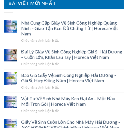
BÀI VIẾT MỚI NHẤT
Nhà Cung Cấp Giấy Vệ Sinh Công Nghiệp Quảng
Ninh – Giao Tận Kcn, Đủ Chứng Từ | Horeca Việt
Nam
ở
Chức năng bình luận bị tắt
Nhà
Cung
Đại Lý Giấy Vệ Sinh Công Nghiệp Giá Sỉ Hải Dương
Cấp
– Cuộn Lớn, Khăn Lau Tay | Horeca Việt Nam
Giấy
ở
Chức năng bình luận bị tắt
Vệ
Đại
Sinh
Lý
Báo Giá Giấy Vệ Sinh Công Nghiệp Hải Dương –
Công
Giấy
Nghiệp
Giá Sỉ, Hợp Đồng Năm | Horeca Việt Nam
Vệ
Quảng
ở
Chức năng bình luận bị tắt
Sinh
Ninh
Báo
Công
–
Giá
Vật Tư Vệ Sinh Nhà Máy Kcn Đại An – Một Đầu
Nghiệp
Giao
Giấy
Giá
Mối Trọn Gói | Horeca Việt Nam
Tận
Vệ
Sỉ
Kcn,
ở
Chức năng bình luận bị tắt
Sinh
Hải
Đủ
Vật
Công
Dương
Chứng
Tư
Giấy Vệ Sinh Cuộn Lớn Cho Nhà Máy Hải Dương –
Nghiệp
–
Từ
Vệ
Hải
AKC600/HRC700 Chính Hãng | Horeca Việt Nam
Cuộn
|