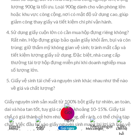
lượng 900g là tối ưu. Loại 900g dành cho văn phòng lớn
hoặc khu vực công cộng, nơi có mật độ sử dụng cao, giúp
giảm công thay giấy và tiết kiệm chi phí vận hành.
Sử dụng giấy cuộn lớn có cần mua hộp đựng riêng không?
Rất nên. Hộp đựng giúp bảo quản giấy khỏi ẩm, bụi và côn
trùng; giữ thẩm mỹ không gian vệ sinh; tránh mất cắp và
tiết kiệm lượng giấy sử dụng. Đặc biệt, nhà cung cấp
thường tài trợ hộp đựng miễn phí khi doanh nghiệp mua
số lượng lớn.
Giấy vệ sinh tái chế và nguyên sinh khác nhau như thế nào
về giá và chất lượng?
Giấy nguyên sinh sản xuất từ 100% bột giấy tự nhiên, an toàn,
dai và hòa tan tốt, tuy giá cao hơn khoảng 10-15%. Giấy tái
chế có giá thành rẻ hơn nhưng cứng, dễ rách, có thể chứa tạp
chất. Việc đầu tư vào giấy nguyên sinh mang lại lợi ích bảo vệ
Gọi ngay
Menu
Zalo
Messenger
Liên hệ
sức khỏe và hệ thống hạ tầng ống nước vượt trội.