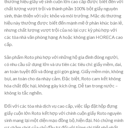
thương hiệu giấy vệ sinh cuộn lớn cao cấp được biết đến với
chất lượng vượt trội và thành phần 100% bột giấy nguyên
sinh, thân thiện với sức khỏe và môi trường. Mặc dù thương
hiệu này thường được biết đến mạnh mẽ ở phân khúc bán lẻ,
nhưng chất lượng vượt trội của nó lại cực kỳ phù hợp với
các tòa nhà văn phòng hạng A hoặc không gian HORECA cao
cấp.
Sản phẩm Roto phù hợp với những hộ gia đình đông người,
có nhu cầu sử dụng lớn và ưu tiên các tiêu chí: giấy mềm, dai,
an toàn tuyệt đối và đóng gói gọn gàng. Giấy mềm mịn, không
bụi, an toàn cho da nhạy cảm. Đặc biệt, Roto cam kết không
hóa chất độc hại, không gây kích ứng. Dễ tan trong nước –
không lo tắc nghẽn.
Đối với các tòa nhà dịch vụ cao cấp, việc lắp đặt hộp đựng
giấy cuộn lớn Roto kết hợp với chính cuộn giấy Roto nguyên
sinh mang lại một diện mạo đồng bộ, hiện đại. Nó chứng minh
sự chăm chút của chủ đầu tư đối với từng chi tiết nhỏ nhất