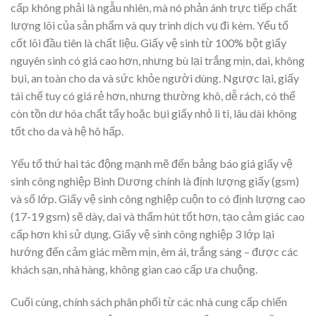
cấp không phải là ngẫu nhiên, mà nó phản ánh trực tiếp chất
lượng lõi của sản phẩm và quy trình dịch vụ đi kèm. Yếu tố
cốt lõi đầu tiên là chất liệu. Giấy vệ sinh từ 100% bột giấy
nguyên sinh có giá cao hơn, nhưng bù lại trắng mịn, dai, không
bụi, an toàn cho da và sức khỏe người dùng. Ngược lại, giấy
tái chế tuy có giá rẻ hơn, nhưng thường khô, dễ rách, có thể
còn tồn dư hóa chất tẩy hoặc bụi giấy nhỏ li ti, lâu dài không
tốt cho da và hệ hô hấp.
Yếu tố thứ hai tác động mạnh mẽ đến bảng báo giá giấy vệ
sinh công nghiệp Bình Dương chính là định lượng giấy (gsm)
và số lớp. Giấy vệ sinh công nghiệp cuộn to có định lượng cao
(17-19 gsm) sẽ dày, dai và thấm hút tốt hơn, tạo cảm giác cao
cấp hơn khi sử dụng. Giấy vệ sinh công nghiệp 3 lớp lại
hướng đến cảm giác mềm mịn, êm ái, trắng sáng – được các
khách sạn, nhà hàng, không gian cao cấp ưa chuộng.
Cuối cùng, chính sách phân phối từ các nhà cung cấp chiến