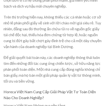
chọn đơn vị có hệ thống phân phối mạnh, giá niêm yết minh
bạch và dịch vụ hậu mãi chuyên nghiệp.
Trên thị trường hiện nay, không thiếu các cá nhân hoặc cơ sở
nhỏ lẻ phân phối giấy vệ sinh với lời chào mời giá siêu rẻ. Tuy
nhiên, đằng sau đó thường ẩn chứa rủi ro về nguồn gốc giấy
tái chế độc hại, thiếu hóa đơn chứng từ hợp lệ, hoặc nguồn
cung bị đứt gãy bất chợt gây đình trệ cho cả một dây chuyền
vận hành của doanh nghiệp tại Bình Dương.
Để giải quyết bài toán này, các doanh nghiệp thông thái luôn
tìm đến những đối tác cung ứng chiến lược, sở hữu năng lực
phân phối toàn diện. Một nhà cung cấp đúng nghĩa không chỉ
bán giấy, mà họ bán một giải pháp quản lý vật tư thông minh,
tối ưu và bền vững.
Horeca Việt Nam Cung Cấp Giải Pháp Vật Tư Toàn Diện
Nào Cho Doanh Nghiệp?
Horeca Việt Nam (thông qua nền tảng