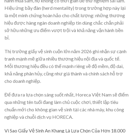
hành mua sắm, họ không có thời gian để thử nghiệm sai lầm.
Hiệu ứng bầy đàn (herd mentality) trong trường hợp này lại
là một minh chứng hoàn hảo cho chất lượng: những thương
hiệu được hàng ngàn doanh nghiệp tin dùng chắc chắn phải
sở hữu những ưu điểm vượt trội và khả năng vận hành bền
bỉ.
Thị trường giấy vệ sinh cuộn lớn năm 2026 ghi nhận sự cạnh
tranh mạnh mẽ giữa nhiều thương hiệu nội địa và quốc tế.
Mỗi thương hiệu đều có thế mạnh riêng về độ mềm, độ dai,
khả năng phân hủy, cũng như giá thành và chính sách hỗ trợ
cho doanh nghiệp.
Để đưa ra lựa chọn sáng suốt nhất, Horeca Việt Nam sẽ điểm
qua những tên tuổi đang làm chủ cuộc chơi, thiết lập tiêu
chuẩn mới cho không gian vệ sinh tại các nhà máy, khu công
nghiệp và chuỗi dịch vụ HORECA.
Vì Sao Giấy Vệ Sinh An Khang Là Lựa Chọn Của Hơn 18.000