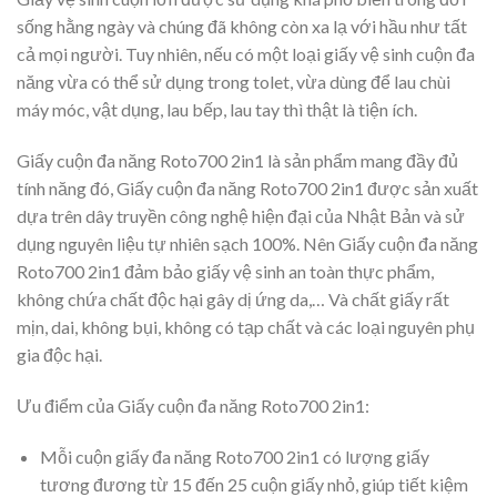
sống hằng ngày và chúng đã không còn xa lạ với hầu như tất
cả mọi người. Tuy nhiên, nếu có một loại giấy vệ sinh cuộn đa
năng vừa có thể sử dụng trong tolet, vừa dùng để lau chùi
máy móc, vật dụng, lau bếp, lau tay thì thật là tiện ích.
Giấy cuộn đa năng Roto700 2in1
là sản phẩm mang đầy đủ
tính năng đó,
Giấy cuộn đa năng Roto700 2in1
được sản xuất
dựa trên dây truyền công nghệ hiện đại của Nhật Bản và sử
dụng nguyên liệu tự nhiên sạch 100%. Nên
Giấy cuộn đa năng
Roto700 2in1
đảm bảo giấy vệ sinh an toàn thực phẩm,
không chứa chất độc hại gây dị ứng da,… Và chất giấy rất
mịn, dai, không bụi, không có tạp chất và các loại nguyên phụ
gia độc hại.
Ưu điểm của
Giấy cuộn đa năng Roto700 2in1
:
Mỗi cuộn giấy đa năng Roto700 2in1 có lượng giấy
tương đương từ 15 đến 25 cuộn giấy nhỏ, giúp tiết kiệm