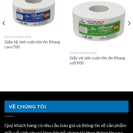
Add to
Add to
Wishlist
Wishlist
CHƯA PHÂN LOẠI
Giấy vệ sinh cuộn lớn An Khang
caro700
CHƯA PHÂN LOẠI
Giấy vệ sinh cuộn lớn An Khang
soft900
VỀ CHÚNG TÔI
Quý khách hàng có nhu cầu báo giá và thông tin về sản phẩm
giấy vệ sinh xin vui lòng liên hệ chúng tôi theo thông tin sau: