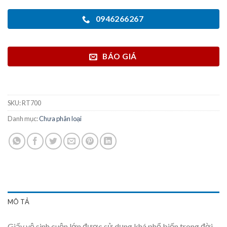
0946266267
BÁO GIÁ
SKU:
RT700
Danh mục:
Chưa phân loại
MÔ TẢ
Giấy vệ sinh cuộn lớn được sử dụng khá phổ biến trong đời