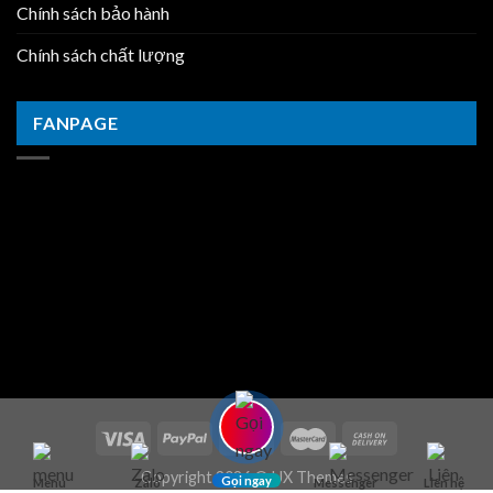
Chính sách bảo hành
Chính sách chất lượng
FANPAGE
Copyright 2026 ©
UX Themes
Gọi ngay
Menu
Zalo
Messenger
Liên hệ