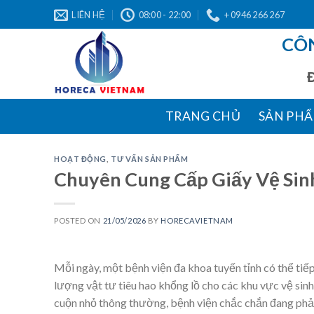
Skip
LIÊN HỆ
08:00 - 22:00
+ 0946 266 267
to
CÔ
content
Địa 
TRANG CHỦ
SẢN PH
HOẠT ĐỘNG
,
TƯ VẤN SẢN PHẨM
Chuyên Cung Cấp Giấy Vệ Sin
POSTED ON
21/05/2026
BY
HORECAVIETNAM
Mỗi ngày, một bệnh viện đa khoa tuyến tỉnh có thể tiếp
lượng vật tư tiêu hao khổng lồ cho các khu vực vệ sin
cuộn nhỏ thông thường, bệnh viện chắc chắn đang phải 