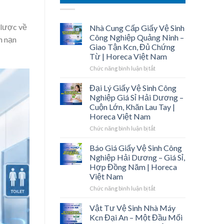
n lược về
Nhà Cung Cấp Giấy Vệ Sinh
Công Nghiệp Quảng Ninh –
n nạn
Giao Tận Kcn, Đủ Chứng
Từ | Horeca Việt Nam
ở
Chức năng bình luận bị tắt
Nhà
Cung
Đại Lý Giấy Vệ Sinh Công
Cấp
Nghiệp Giá Sỉ Hải Dương –
Giấy
Cuộn Lớn, Khăn Lau Tay |
Vệ
Horeca Việt Nam
Sinh
Công
ở
Chức năng bình luận bị tắt
Nghiệp
Đại
Quảng
Lý
Báo Giá Giấy Vệ Sinh Công
Ninh
Giấy
Nghiệp Hải Dương – Giá Sỉ,
–
Vệ
Hợp Đồng Năm | Horeca
Giao
Sinh
Việt Nam
Tận
Công
Kcn,
Nghiệp
ở
Chức năng bình luận bị tắt
Đủ
Giá
Báo
Chứng
Sỉ
Giá
Vật Tư Vệ Sinh Nhà Máy
Từ
Hải
Giấy
Kcn Đại An – Một Đầu Mối
|
Dương
Vệ