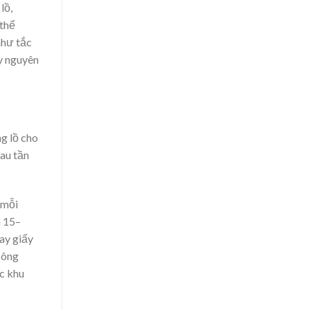
lồ,
 thể
như tắc
y nguyên
g lồ cho
sau tần
 mỗi
n 15–
ay giấy
công
ác khu