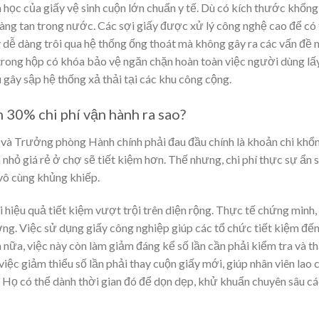
 học của giấy vệ sinh cuộn lớn chuẩn y tế. Dù có kích thước khổng 
dàng tan trong nước. Các sợi giấy được xử lý công nghệ cao để có
y dễ dàng trôi qua hệ thống ống thoát mà không gây ra các vấn đề 
trong hộp có khóa bảo vệ ngăn chặn hoàn toàn việc người dùng lấ
gây sập hệ thống xả thải tại các khu công cộng.
n 30% chi phí vận hành ra sao?
h và Trưởng phòng Hành chính phải đau đầu chính là khoản chi khổn
nhỏ giá rẻ ở chợ sẽ tiết kiệm hơn. Thế nhưng, chi phí thực sự ẩn 
 vô cùng khủng khiếp.
 hiệu quả tiết kiệm vượt trội trên diện rộng. Thực tế chứng minh,
g. Việc sử dụng giấy công nghiệp giúp các tổ chức tiết kiệm đế
 nữa, việc này còn làm giảm đáng kể số lần cần phải kiểm tra và th
iệc giảm thiểu số lần phải thay cuộn giấy mới, giúp nhân viên lao 
h. Họ có thể dành thời gian đó để dọn dẹp, khử khuẩn chuyên sâu c