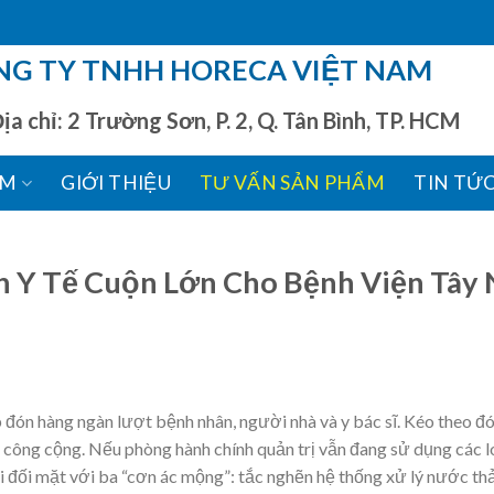
NG TY TNHH HORECA VIỆT NAM
chỉ: 2 Trường Sơn, P. 2, Q. Tân Bình, TP. HCM
ẨM
GIỚI THIỆU
TƯ VẤN SẢN PHẨM
TIN TỨ
h Y Tế Cuộn Lớn Cho Bệnh Viện Tây 
 đón hàng ngàn lượt bệnh nhân, người nhà và y bác sĩ. Kéo theo đó
h công cộng. Nếu phòng hành chính quản trị vẫn đang sử dụng các l
đối mặt với ba “cơn ác mộng”: tắc nghẽn hệ thống xử lý nước thải