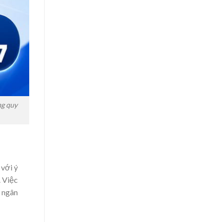
ng quy
 với ý
. Việc
n ngân