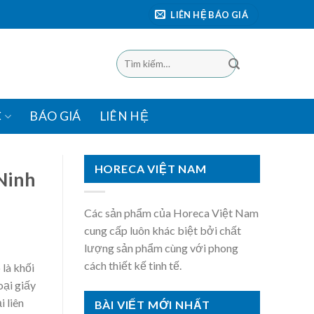
LIÊN HỆ BÁO GIÁ
Tìm
kiếm:
C
BÁO GIÁ
LIÊN HỆ
HORECA VIỆT NAM
Ninh
Các sản phẩm của Horeca Việt Nam
cung cấp luôn khác biệt bởi chất
lượng sản phẩm cùng với phong
cách thiết kế tinh tế.
 là khối
oại giấy
 liên
BÀI VIẾT MỚI NHẤT