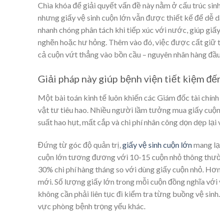
Chìa khóa để giải quyết vấn đề này nằm ở cấu trúc sinh
nhưng giấy vệ sinh cuộn lớn vẫn được thiết kế để dễ 
nhanh chóng phân tách khi tiếp xúc với nước, giúp giấ
nghẽn hoặc hư hỏng. Thêm vào đó, việc được cất giữ 
cả cuộn vứt thẳng vào bồn cầu – nguyên nhân hàng đầu 
Giải pháp này giúp bệnh viện tiết kiệm đế
Một bài toán kinh tế luôn khiến các Giám đốc tài chín
vật tư tiêu hao. Nhiều người lầm tưởng mua giấy cuộn 
suất hao hụt, mất cắp và chi phí nhân công dọn dẹp lại
Đứng từ góc độ quản trị,
giấy vệ sinh cuộn lớn
mang lại
cuộn lớn tương đương với 10-15 cuộn nhỏ thông thườn
30% chi phí hàng tháng so với dùng giấy cuộn nhỏ. Hơn
mới. Số lượng giấy lớn trong mỗi cuộn đồng nghĩa với v
không cần phải liên tục đi kiểm tra từng buồng vệ sin
vực phòng bệnh trọng yếu khác.