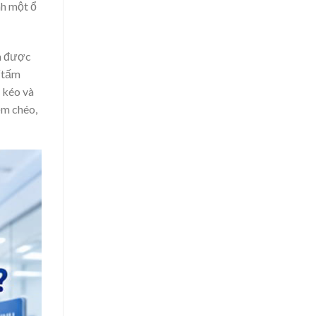
nh một ổ
n được
 “tấm
c kéo và
ễm chéo,