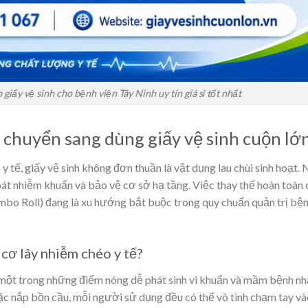
ấy vệ sinh cho bệnh viện Tây Ninh uy tín giá sỉ tốt nhất
n chuyển sang dùng giấy vệ sinh cuộn lớ
y tế, giấy vệ sinh không đơn thuần là vật dụng lau chùi sinh hoạt. 
át nhiễm khuẩn và bảo vệ cơ sở hạ tầng. Việc thay thế hoàn toàn 
mbo Roll) đang là xu hướng bắt buộc trong quy chuẩn quản trị bện
cơ lây nhiễm chéo y tế?
 một trong những điểm nóng dễ phát sinh vi khuẩn và mầm bệnh nhấ
oặc nắp bồn cầu, mỗi người sử dụng đều có thể vô tình chạm tay và