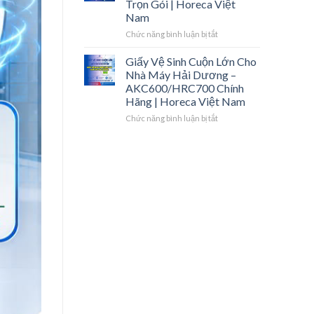
Trọn Gói | Horeca Việt
Horeca
–
Sinh
Nam
Việt
Cuộn
Công
Nam
Lớn,
Nghiệp
ở
Chức năng bình luận bị tắt
Khăn
Hải
Vật
Lau
Dương
Tư
Giấy Vệ Sinh Cuộn Lớn Cho
Tay
–
Vệ
Nhà Máy Hải Dương –
|
Giá
Sinh
AKC600/HRC700 Chính
Horeca
Sỉ,
Nhà
Hãng | Horeca Việt Nam
Việt
Hợp
Máy
Nam
Đồng
Kcn
ở
Chức năng bình luận bị tắt
Năm
Đại
Giấy
|
An
Vệ
Horeca
–
Sinh
Việt
Một
Cuộn
Nam
Đầu
Lớn
Mối
Cho
Trọn
Nhà
Gói
Máy
|
Hải
Horeca
Dương
Việt
–
Nam
AKC600/HRC700
Chính
Hãng
|
Horeca