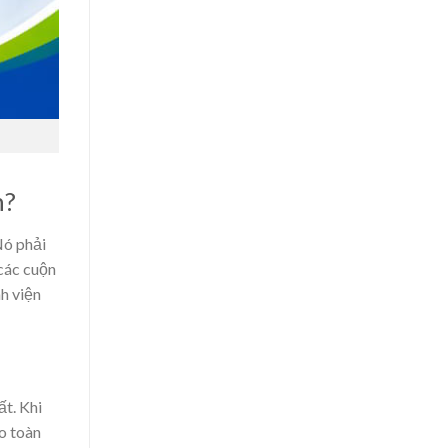
Việt
Nam
n?
Nó phải
các cuộn
h viện
t. Khi
o toàn