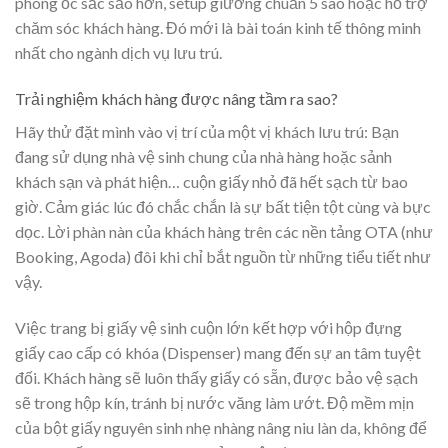
phòng ốc sắc sảo hơn, setup giường chuẩn 5 sao hoặc hỗ trợ
chăm sóc khách hàng. Đó mới là bài toán kinh tế thông minh
nhất cho ngành dịch vụ lưu trú.
Trải nghiệm khách hàng được nâng tầm ra sao?
Hãy thử đặt mình vào vị trí của một vị khách lưu trú: Bạn
đang sử dụng nhà vệ sinh chung của nhà hàng hoặc sảnh
khách sạn và phát hiện… cuộn giấy nhỏ đã hết sạch từ bao
giờ. Cảm giác lúc đó chắc chắn là sự bất tiện tột cùng và bực
dọc. Lời phàn nàn của khách hàng trên các nền tảng OTA (như
Booking, Agoda) đôi khi chỉ bắt nguồn từ những tiểu tiết như
vậy.
Việc trang bị giấy vệ sinh cuộn lớn kết hợp với hộp đựng
giấy cao cấp có khóa (Dispenser) mang đến sự an tâm tuyệt
đối. Khách hàng sẽ luôn thấy giấy có sẵn, được bảo vệ sạch
sẽ trong hộp kín, tránh bị nước văng làm ướt. Độ mềm mịn
của bột giấy nguyên sinh nhẹ nhàng nâng niu làn da, không để