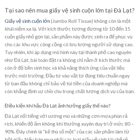
Tại sao nên mua giấy vệ sinh cuộn lớn tại Đà Lạt?
Giấy vệ sinh cuộn lớn
(Jumbo Roll Tissue) không còn là một
khái niệm xa lạ. Với kích thước tương đương từ 10 đến 15
cuộn giấy nhỏ gọn lại, sản phẩm này được sinh ra để phục vụ
cho các khu vực công cộng có lưu lượng người sử dụng cao.
Tuy nhiên, khi áp dụng mô hình này tại thành phố cao nguyên
như Đà Lạt, bài toán đặt ra không chỉ nằm ở kích thước mà
còn ở độ bền sinh học và khả năng thích ứng của vật liệu
trước môi trường. Đầu tư vào vật tư đúng tiêu chuẩn ngay
từ ban đầu không chỉ bảo vệ túi tiền của doanh nghiệp mà
còn khẳng định sự chỉn chu trong chất lượng dịch vụ của bạn.
Điều kiện khí hậu Đà Lạt ảnh hưởng giấy thế nào?
Đà Lạt nổi tiếng với sương mù và những cơn mưa phùn rả
rích, khiến độ ẩm không khí thường xuyên duy trì ở mức 80 –
90%. Đây chính là “kẻ thù số một” của các sản phẩm làm từ
bột giấy. Nếu bạn mua phải các loại giấy vệ sinh tái chế rẻ