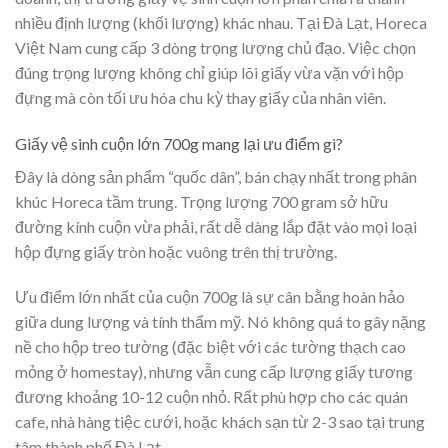
nhiều định lượng (khối lượng) khác nhau. Tại Đà Lạt, Horeca
Việt Nam cung cấp 3 dòng trọng lượng chủ đạo. Việc chọn
đúng trọng lượng không chỉ giúp lõi giấy vừa vặn với hộp
đựng mà còn tối ưu hóa chu kỳ thay giấy của nhân viên.
Giấy vệ sinh cuộn lớn 700g mang lại ưu điểm gì?
Đây là dòng sản phẩm “quốc dân”, bán chạy nhất trong phân
khúc Horeca tầm trung. Trọng lượng 700 gram sở hữu
đường kính cuộn vừa phải, rất dễ dàng lắp đặt vào mọi loại
hộp đựng giấy tròn hoặc vuông trên thị trường.
Ưu điểm lớn nhất của cuộn 700g là sự cân bằng hoàn hảo
giữa dung lượng và tính thẩm mỹ. Nó không quá to gây nặng
nề cho hộp treo tường (đặc biệt với các tường thạch cao
mỏng ở homestay), nhưng vẫn cung cấp lượng giấy tương
đương khoảng 10-12 cuộn nhỏ. Rất phù hợp cho các quán
cafe, nhà hàng tiệc cưới, hoặc khách sạn từ 2-3 sao tại trung
tâm thành phố Đà Lạt.