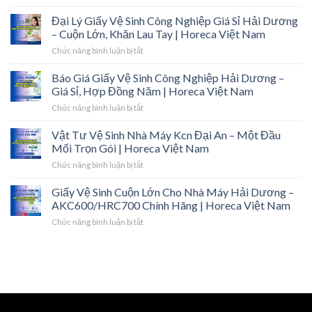
Nhà
Cung
Đại Lý Giấy Vệ Sinh Công Nghiệp Giá Sỉ Hải Dương
Cấp
– Cuộn Lớn, Khăn Lau Tay | Horeca Việt Nam
Giấy
ở
Chức năng bình luận bị tắt
Vệ
Đại
Sinh
Lý
Báo Giá Giấy Vệ Sinh Công Nghiệp Hải Dương –
Công
Giấy
Nghiệp
Giá Sỉ, Hợp Đồng Năm | Horeca Việt Nam
Vệ
Quảng
ở
Chức năng bình luận bị tắt
Sinh
Ninh
Báo
Công
–
Giá
Vật Tư Vệ Sinh Nhà Máy Kcn Đại An – Một Đầu
Nghiệp
Giao
Giấy
Giá
Mối Trọn Gói | Horeca Việt Nam
Tận
Vệ
Sỉ
Kcn,
ở
Chức năng bình luận bị tắt
Sinh
Hải
Đủ
Vật
Công
Dương
Chứng
Tư
Giấy Vệ Sinh Cuộn Lớn Cho Nhà Máy Hải Dương –
Nghiệp
–
Từ
Vệ
Hải
AKC600/HRC700 Chính Hãng | Horeca Việt Nam
Cuộn
|
Sinh
Dương
Lớn,
Horeca
ở
Chức năng bình luận bị tắt
Nhà
–
Khăn
Việt
Giấy
Máy
Giá
Lau
Nam
Vệ
Kcn
Sỉ,
Tay
Sinh
Đại
Hợp
|
Cuộn
An
Đồng
Horeca
Lớn
–
Năm
Việt
Cho
Một
|
Nam
Nhà
Đầu
Horeca