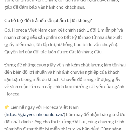
gấp để đảm bảo vận hành cho khách sạn.
Có hỗ trợ đổi trả nếu sản phẩm bị lỗi không?
Có. Horeca Việt Nam cam kết chính sách 1 đổi 1 miễn phí và
nhanh chóng nếu sản phẩm có bất kỳ lỗi nào từ nhà sản xuất
(giấy biến màu, lỗi dập lõi, hư hỏng bao bì do vận chuyển).
Quyền lợi của đối tác luôn được đặt lên hàng đầu.
Đừng để những cuộn giấy vệ sinh kém chất lượng làm tổn hại
đến biên độ lợi nhuận và hình ảnh chuyên nghiệp của khách
sạn bạn trong mắt du khách. Chuyển đổi sang sử dụng giấy
vệ sinh cuộn lớn cao cấp chính là xu hướng tất yếu của ngành
Horeca.
Liên hệ ngay với Horeca Việt Nam
(
https://giayvesinhcuonlon.vn/
) hôm nay
để nhận báo giá sỉ ưu
đãi nhất dành riêng cho thị trường Đà Lạt, cùng chương trình
tặng hộp đựng thiết bị miễn phí cực kỳ hấp dẫn! Cùng nâng