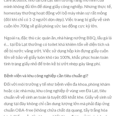
mình không đủ lớn để dùng giấy công nghiệp. Nhưng thực tế,
homestay thường hoạt động với bộ máy nhân sự rất mỏng
(đôi khi chỉ có 1-2 người dọn dẹp). Việc trang bị giấy vệ sinh
cuộn lớn 700g sẽ giải phóng sức lao động cực kỳ lớn.
Ngoài ra, đặc thù các quán ăn, nhà hàng nướng BBQ, lẩu gà lá
é… tại Đà Lạt thường có toilet khá khiêm tốn về diện tích và
dễ bị nước văng ướt. Việc sử dụng hộp kín đựng giấy cuộn
lớn sẽ bảo vệ giấy luôn khô ráo 100%, khắc phục hoàn toàn
tình trạng giấy nhỏ để trên kệ bị ướt nhẹp gây lãng phí.
Bệnh viện và khu công nghiệp cần tiêu chuẩn gì?
Đối với môi trường y tế như bệnh viện đa khoa, phòng khám
hoặc các nhà máy, khu công nghiệp ở vùng ven Đà Lạt, tiêu
chuẩn về vệ sinh an toàn là tuyệt đối khắt khe. Giấy vệ sinh sử
dụng tại đây không chỉ cần dung lượng lớn mà phải đáp ứng
chuẩn OBA-free (không chứa chất dạ quang, tẩy trắng hóa