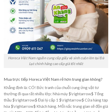
Horeca Việt Nam nguồn cung cấp giấy vệ sinh cuộn lớn tại Đà
Lạt chính hãng cao cấp giá tốt nhất
Mua trực tiếp Horeca Việt Nam rẻ hơn trung gian không?
Khẳng định là: CÓ! Bức tranh của chuỗi cung ứng vật tư
thường đi qua rất nhiều lớp: Nhà máy $\rightarrow$ Tổng
thầu $\rightarrow$ Đại lý cấp 1 $\rightarrow$ Cửa hàng tạp
hóa $\rightarrow$ Khách hàng. Mỗi nấc trung gian sẽ độn giá