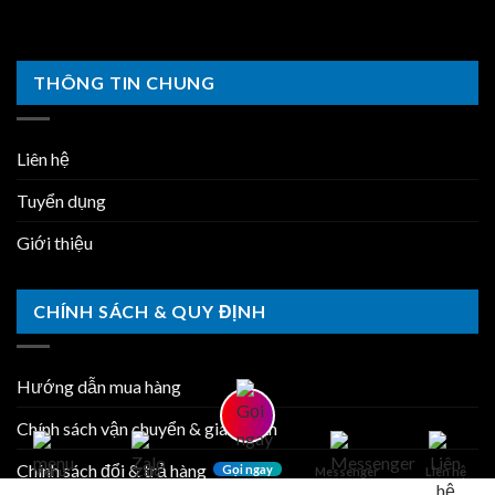
THÔNG TIN CHUNG
Liên hệ
Tuyển dụng
Giới thiệu
CHÍNH SÁCH & QUY ĐỊNH
Hướng dẫn mua hàng
Chính sách vận chuyển & giao nhận
Chính sách đổi & trả hàng
Gọi ngay
Menu
Zalo
Messenger
Liên hệ