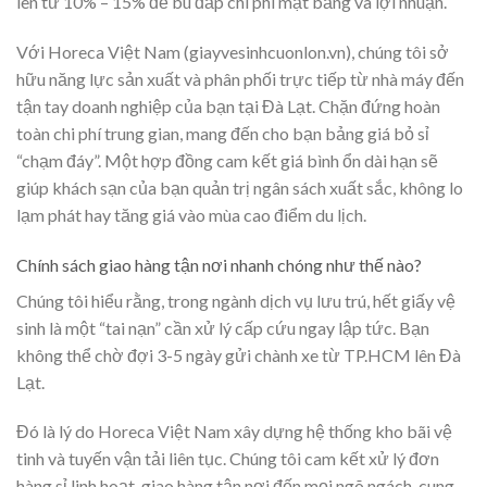
lên từ 10% – 15% để bù đắp chi phí mặt bằng và lợi nhuận.
Với Horeca Việt Nam (giayvesinhcuonlon.vn), chúng tôi sở
hữu năng lực sản xuất và phân phối trực tiếp từ nhà máy đến
tận tay doanh nghiệp của bạn tại Đà Lạt. Chặn đứng hoàn
toàn chi phí trung gian, mang đến cho bạn bảng giá bỏ sỉ
“chạm đáy”. Một hợp đồng cam kết giá bình ổn dài hạn sẽ
giúp khách sạn của bạn quản trị ngân sách xuất sắc, không lo
lạm phát hay tăng giá vào mùa cao điểm du lịch.
Chính sách giao hàng tận nơi nhanh chóng như thế nào?
Chúng tôi hiểu rằng, trong ngành dịch vụ lưu trú, hết giấy vệ
sinh là một “tai nạn” cần xử lý cấp cứu ngay lập tức. Bạn
không thể chờ đợi 3-5 ngày gửi chành xe từ TP.HCM lên Đà
Lạt.
Đó là lý do Horeca Việt Nam xây dựng hệ thống kho bãi vệ
tinh và tuyến vận tải liên tục. Chúng tôi cam kết xử lý đơn
hàng sỉ linh hoạt, giao hàng tận nơi đến mọi ngõ ngách, cung