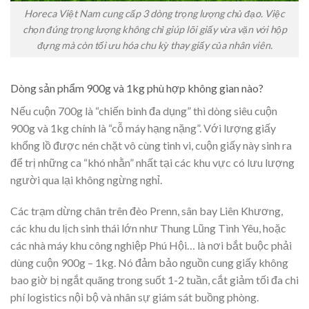
Horeca Việt Nam cung cấp 3 dòng trọng lượng chủ đạo. Việc
chọn đúng trọng lượng không chỉ giúp lõi giấy vừa vặn với hộp
đựng mà còn tối ưu hóa chu kỳ thay giấy của nhân viên.
Dòng sản phẩm 900g và 1kg phù hợp không gian nào?
Nếu cuộn 700g là “chiến binh đa dụng” thì dòng siêu cuộn
900g và 1kg chính là “cỗ máy hạng nặng”. Với lượng giấy
khổng lồ được nén chặt vô cùng tinh vi, cuộn giấy này sinh ra
để trị những ca “khó nhằn” nhất tại các khu vực có lưu lượng
người qua lại không ngừng nghỉ.
Các trạm dừng chân trên đèo Prenn, sân bay Liên Khương,
các khu du lịch sinh thái lớn như Thung Lũng Tình Yêu, hoặc
các nhà máy khu công nghiệp Phú Hội… là nơi bắt buộc phải
dùng cuộn 900g – 1kg. Nó đảm bảo nguồn cung giấy không
bao giờ bị ngắt quãng trong suốt 1-2 tuần, cắt giảm tối đa chi
phí logistics nội bộ và nhân sự giám sát buồng phòng.