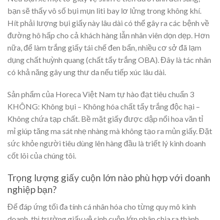
bạn sẽ thấy vô số bụi mụn liti bay lơ lửng trong không khí.
Hít phải lượng bụi giấy này lâu dài có thể gây ra các bệnh về
đường hô hấp cho cả khách hàng lẫn nhân viên dọn dẹp. Hơn
nữa, để làm trắng giấy tái chế đen bẩn, nhiều cơ sở đã lạm
dụng chất huỳnh quang (chất tẩy trắng OBA). Đây là tác nhân
có khả năng gây ung thư da nếu tiếp xúc lâu dài.
Sản phẩm của Horeca Việt Nam tự hào đạt tiêu chuẩn 3
KHÔNG: Không bụi – Không hóa chất tẩy trắng độc hại –
Không chứa tạp chất. Bề mặt giấy được dập nổi hoa văn tỉ
mỉ giúp tăng ma sát nhẹ nhàng mà không tạo ra mủn giấy. Đặt
sức khỏe người tiêu dùng lên hàng đầu là triết lý kinh doanh
cốt lõi của chúng tôi.
Trọng lượng giấy cuộn lớn nào phù hợp với doanh
nghiệp bạn?
Để đáp ứng tối đa tính cá nhân hóa cho từng quy mô kinh
doanh, thị trường giấy vệ sinh cuộn lớn phân chia ra thành