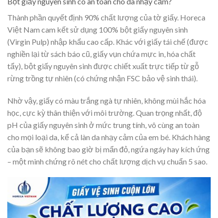
Bột giấy nguyên sinh có an toàn cho da nhạy cảm?
Thành phần quyết định 90% chất lượng của tờ giấy. Horeca
Việt Nam cam kết sử dụng 100% bột giấy nguyên sinh
(Virgin Pulp) nhập khẩu cao cấp. Khác với giấy tái chế (được
nghiền lại từ sách báo cũ, giấy vụn chứa mực in, hóa chất
tẩy), bột giấy nguyên sinh được chiết xuất trực tiếp từ gỗ
rừng trồng tự nhiên (có chứng nhận FSC bảo vệ sinh thái).
Nhờ vậy, giấy có màu trắng ngà tự nhiên, không mùi hắc hóa
học, cực kỳ thân thiện với môi trường. Quan trọng nhất, độ
pH của giấy nguyên sinh ở mức trung tính, vô cùng an toàn
cho mọi loại da, kể cả làn da nhạy cảm của em bé. Khách hàng
của bạn sẽ không bao giờ bị mẩn đỏ, ngứa ngáy hay kích ứng
– một minh chứng rõ nét cho chất lượng dịch vụ chuẩn 5 sao.