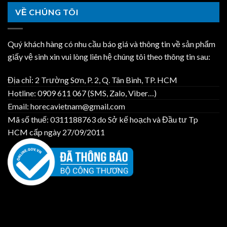
Máy
Mối
Việt
VỀ CHÚNG TÔI
Hải
Trọn
Nam
Dương
Gói
–
|
AKC600/HRC700
Horeca
Quý khách hàng có nhu cầu báo giá và thông tin về sản phẩm
Chính
Việt
Hãng
giấy vệ sinh xin vui lòng liên hệ chúng tôi theo thông tin sau:
Nam
|
Horeca
Địa chỉ: 2 Trường Sơn, P. 2, Q. Tân Bình, TP. HCM
Việt
Nam
Hotline: 0909 611 067 (SMS, Zalo, Viber…)
Email: horecavietnam@gmail.com
Mã số thuế: 0311188763 do Sở kế hoạch và Đầu tư Tp
HCM cấp ngày 27/09/2011