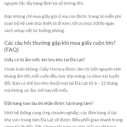
nguyên tắc lấy hàng định kỳ số lượng lớn.
Bạn không chỉ mua giấy giá sỉ mà còn được trang bị miễn phí
toàn bộ hệ sinh thái thiết bị đi kèm, tối ưu hóa 100% ngân
sách setup vật tư buồng phòng.
Các câu hỏi thường gặp khi mua giấy cuộn lớn?
(FAQ)
Giấy có bị ẩm mốc khi lưu kho tại Đà Lạt?
Hoàn toàn không. Giấy Horeca được làm từ bột nguyên sinh
kháng ẩm tốt, mỗi cuộn đều bọc lớp màng co nilon kín tuyệt
đối. Bạn có thể lưu kho thoải mái tại Đà Lạt từ 6 – 12 tháng
mà không sợ ẩm, bở hay nổi mốc.
Đặt hàng bao lâu thì nhận được tại trung tâm?
Nhờ hệ thống cung ứng chuyên nghiệp, các đơn hàng sỉ tại
khu vực trung tâm Đà Lạt sẽ được điều phối giao nhanh trong
vòng từ 2h đến 72h. Chúng tôi luôn ưu tiên giải quyết hàng