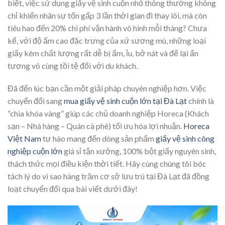
biết, việc sử dụng giấy vệ sinh cuộn nhỏ thông thường không
chỉ khiến nhân sự tốn gấp 3 lần thời gian đi thay lõi, mà còn
tiêu hao đến 20% chi phí vận hành vô hình mỗi tháng? Chưa
kể, với độ ẩm cao đặc trưng của xứ sương mù, những loại
giấy kém chất lượng rất dễ bị ẩm, ỉu, bở nát và để lại ấn
tượng vô cùng tồi tệ đối với du khách.
Đã đến lúc bạn cần một giải pháp chuyên nghiệp hơn. Việc
chuyển đổi sang
mua giấy vệ sinh cuộn lớn tại Đà Lạt
chính là
“chìa khóa vàng” giúp các chủ doanh nghiệp Horeca (Khách
sạn – Nhà hàng – Quán cà phê) tối ưu hóa lợi nhuận.
Horeca
Việt Nam
tự hào mang đến dòng sản phẩm
giấy vệ sinh công
nghiệp cuộn lớn
giá sỉ tận xưởng, 100% bột giấy nguyên sinh,
thách thức mọi điều kiện thời tiết. Hãy cùng chúng tôi bóc
tách lý do vì sao hàng trăm cơ sở lưu trú tại Đà Lạt đã đồng
loạt chuyển đổi qua bài viết dưới đây!