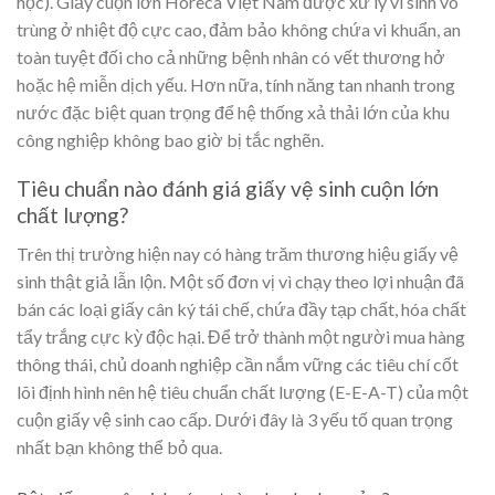
học). Giấy cuộn lớn Horeca Việt Nam được xử lý vi sinh vô
trùng ở nhiệt độ cực cao, đảm bảo không chứa vi khuẩn, an
toàn tuyệt đối cho cả những bệnh nhân có vết thương hở
hoặc hệ miễn dịch yếu. Hơn nữa, tính năng tan nhanh trong
nước đặc biệt quan trọng để hệ thống xả thải lớn của khu
công nghiệp không bao giờ bị tắc nghẽn.
Tiêu chuẩn nào đánh giá giấy vệ sinh cuộn lớn
chất lượng?
Trên thị trường hiện nay có hàng trăm thương hiệu giấy vệ
sinh thật giả lẫn lộn. Một số đơn vị vì chạy theo lợi nhuận đã
bán các loại giấy cân ký tái chế, chứa đầy tạp chất, hóa chất
tẩy trắng cực kỳ độc hại. Để trở thành một người mua hàng
thông thái, chủ doanh nghiệp cần nắm vững các tiêu chí cốt
lõi định hình nên hệ tiêu chuẩn chất lượng (E-E-A-T) của một
cuộn giấy vệ sinh cao cấp. Dưới đây là 3 yếu tố quan trọng
nhất bạn không thể bỏ qua.