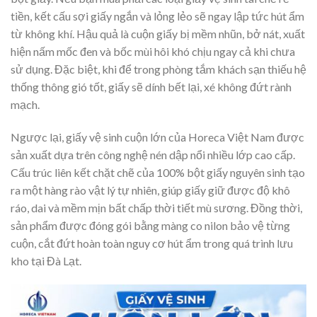
tiền, kết cấu sợi giấy ngắn và lỏng lẻo sẽ ngay lập tức hút ẩm
từ không khí. Hậu quả là cuộn giấy bị mềm nhũn, bở nát, xuất
hiện nấm mốc đen và bốc mùi hôi khó chịu ngay cả khi chưa
sử dụng. Đặc biệt, khi để trong phòng tắm khách sạn thiếu hệ
thống thông gió tốt, giấy sẽ dính bết lại, xé không đứt rành
mạch.
Ngược lại, giấy vệ sinh cuộn lớn của Horeca Việt Nam được
sản xuất dựa trên công nghệ nén dập nổi nhiều lớp cao cấp.
Cấu trúc liên kết chặt chẽ của 100% bột giấy nguyên sinh tạo
ra một hàng rào vật lý tự nhiên, giúp giấy giữ được độ khô
ráo, dai và mềm mịn bất chấp thời tiết mù sương. Đồng thời,
sản phẩm được đóng gói bằng màng co nilon bảo vệ từng
cuộn, cắt đứt hoàn toàn nguy cơ hút ẩm trong quá trình lưu
kho tại Đà Lạt.