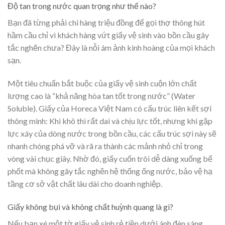
Độ tan trong nước quan trọng như thế nào?
Bạn đã từng phải chi hàng triệu đồng để gọi thợ thông hút
hầm cầu chỉ vì khách hàng vứt giấy vệ sinh vào bồn cầu gây
tắc nghẽn chưa? Đây là nỗi ám ảnh kinh hoàng của mọi khách
sạn.
Một tiêu chuẩn bắt buộc của giấy vệ sinh cuộn lớn chất
lượng cao là “khả năng hòa tan tốt trong nước” (Water
Soluble). Giấy của Horeca Việt Nam có cấu trúc liên kết sợi
thông minh: Khi khô thì rất dai và chịu lực tốt, nhưng khi gặp
lực xáy của dòng nước trong bồn cầu, các cấu trúc sợi này sẽ
nhanh chóng phá vỡ và rã ra thành các mảnh nhỏ chỉ trong
vòng vài chục giây. Nhờ đó, giấy cuốn trôi dễ dàng xuống bể
phốt mà không gây tắc nghẽn hệ thống ống nước, bảo vệ hạ
tầng cơ sở vật chất lâu dài cho doanh nghiệp.
Giấy không bụi và không chất huỳnh quang là gì?
Nếu bạn xé một tờ giấy vệ sinh rẻ tiền dưới ánh đèn sáng,