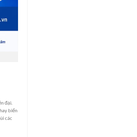
Việt
Nam
n đại.
 hay biến
ùi các