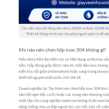
Các mẫu hộp nổi tiếng như Roto 3203A và Roto 3203B thư
Thiết kế thông minh này cho phép người quản lý dễ dà
Khi nào nên chọn hộp inox 304 không gỉ?
Nếu nhựa ABS đại diện cho sự tiện dụng và đa màu sắc, 
bền. Hộp đựng giấy được làm từ chất liệu inox không g
kiến trúc tối giản (minimalism) hoặc sang trọng (luxu
thiết kế nguyên khối xước mờ tinh tế.
Doanh nghiệp tại Tây Ninh nên chọn hộp inox 304 khi c
tâm hội nghị tiệc cưới, hoặc các trung tâm thương mại
chất tẩy rửa công nghiệp mạnh mà không bị ăn mòn ha
năng chống chịu va đập ngoại lực cực tốt, bảo vệ cuộ