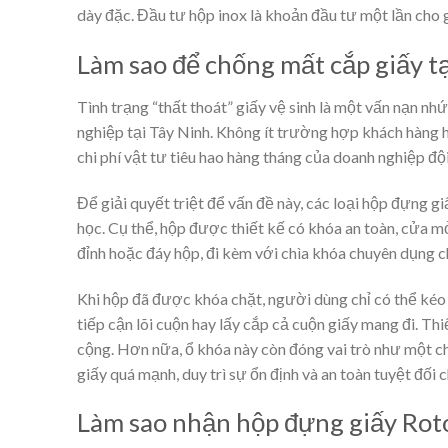
dày đặc. Đầu tư hộp inox là khoản đầu tư một lần cho g
Làm sao để chống mất cắp giấy t
Tình trạng “thất thoát” giấy vệ sinh là một vấn nạn nh
nghiệp tại Tây Ninh. Không ít trường hợp khách hàng h
chi phí vật tư tiêu hao hàng tháng của doanh nghiệp đội
Để giải quyết triệt để vấn đề này, các loại hộp đựng g
học. Cụ thể, hộp được thiết kế có khóa an toàn, cửa m
đỉnh hoặc đáy hộp, đi kèm với chìa khóa chuyên dụng ch
Khi hộp đã được khóa chặt, người dùng chỉ có thể kéo 
tiếp cận lõi cuộn hay lấy cắp cả cuộn giấy mang đi. Th
cộng. Hơn nữa, ổ khóa này còn đóng vai trò như một c
giấy quá mạnh, duy trì sự ổn định và an toàn tuyệt đối c
Làm sao nhận hộp đựng giấy Roto