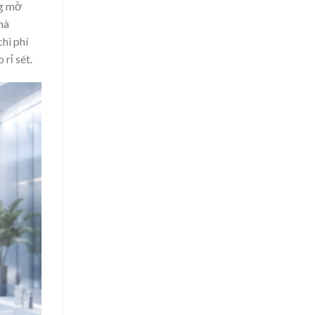
ng mờ
mà
hi phí
rỉ sét.