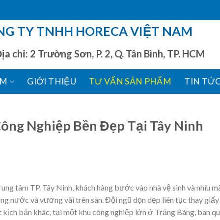
NG TY TNHH HORECA VIỆT NAM
chỉ: 2 Trường Sơn, P. 2, Q. Tân Bình, TP. HCM
ẨM
GIỚI THIỆU
TƯ VẤN SẢN PHẨM
TIN TỨ
ông Nghiệp Bền Đẹp Tại Tây Ninh
trung tâm TP. Tây Ninh, khách hàng bước vào nhà vệ sinh và nhíu m
sũng nước và vương vãi trên sàn. Đội ngũ dọn dẹp liên tục thay giấy
một kịch bản khác, tại một khu công nghiệp lớn ở Trảng Bàng, ban qu