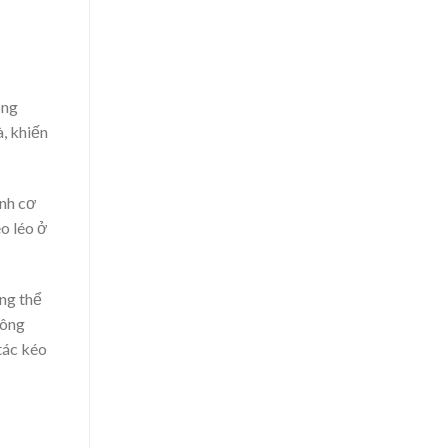
ông
, khiến
inh cơ
o léo ở
ng thể
công
tác kéo