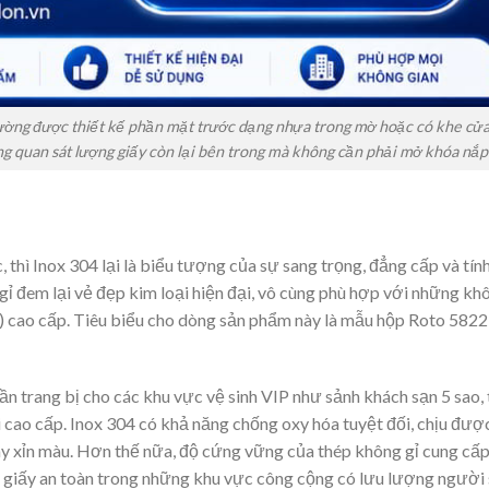
ờng được thiết kế phần mặt trước dạng nhựa trong mờ hoặc có khe cửa
ng quan sát lượng giấy còn lại bên trong mà không cần phải mở khóa nắp
thì Inox 304 lại là biểu tượng của sự sang trọng, đẳng cấp và tính
ỉ đem lại vẻ đẹp kim loại hiện đại, vô cùng phù hợp với những kh
ry) cao cấp. Tiêu biểu cho dòng sản phẩm này là mẫu hộp Roto 5822
ần trang bị cho các khu vực vệ sinh VIP như sảnh khách sạn 5 sao,
 cao cấp. Inox 304 có khả năng chống oxy hóa tuyệt đối, chịu đượ
y xỉn màu. Hơn thế nữa, độ cứng vững của thép không gỉ cung cấ
n giấy an toàn trong những khu vực công cộng có lưu lượng người