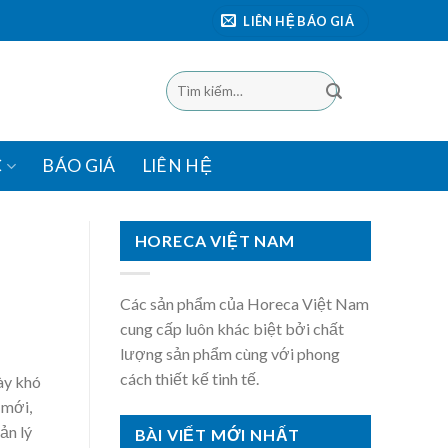
LIÊN HỆ BÁO GIÁ
Tìm
kiếm:
C
BÁO GIÁ
LIÊN HỆ
HORECA VIỆT NAM
Các sản phẩm của Horeca Việt Nam
cung cấp luôn khác biệt bởi chất
lượng sản phẩm cùng với phong
cách thiết kế tinh tế.
ày khó
 mới,
ản lý
BÀI VIẾT MỚI NHẤT