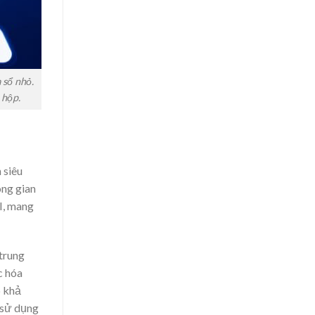
 sổ nhỏ.
 hộp.
 siêu
ông gian
I, mang
 trung
c hóa
p khả
 sử dụng