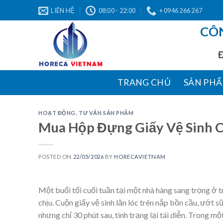
Skip
LIÊN HỆ
08:00 - 22:00
+ 0946 266 267
to
CÔ
content
Địa 
TRANG CHỦ
SẢN PH
HOẠT ĐỘNG
,
TƯ VẤN SẢN PHẨM
Mua Hộp Đựng Giấy Vệ Sinh C
POSTED ON
22/05/2026
BY
HORECAVIETNAM
Một buổi tối cuối tuần tại một nhà hàng sang trọng ở 
chịu. Cuộn giấy vệ sinh lăn lóc trên nắp bồn cầu, ướt 
nhưng chỉ 30 phút sau, tình trạng lại tái diễn. Trong 