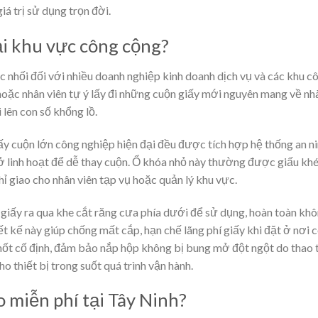
iá trị sử dụng trọn đời.
ại khu vực công cộng?
ức nhối đối với nhiều doanh nghiệp kinh doanh dịch vụ và các khu c
oặc nhân viên tự ý lấy đi những cuộn giấy mới nguyên mang về nhà
 lên con số khổng lồ.
iấy cuộn lớn công nghiệp hiện đại đều được tích hợp hệ thống an n
ở linh hoạt để dễ thay cuộn. Ổ khóa nhỏ này thường được giấu khé
ỉ giao cho nhân viên tạp vụ hoặc quản lý khu vực.
giấy ra qua khe cắt răng cưa phía dưới để sử dụng, hoàn toàn khô
iết kế này giúp chống mất cắp, hạn chế lãng phí giấy khi đặt ở nơi 
hốt cố định, đảm bảo nắp hộp không bị bung mở đột ngột do thao 
ho thiết bị trong suốt quá trình vận hành.
 miễn phí tại Tây Ninh?