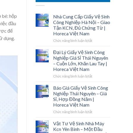
ỏ bé: hộp
Nhà Cung Cấp Giấy Vệ Sinh
Công Nghiệp Hà Nội – Giao
việc đầu
Tận KCN, Đủ Chứng Từ |
lược để
Horeca Việt Nam
sử dụng.
ở
Chức năng bình luận bị tắt
Nhà
Cung
Đại Lý Giấy Vệ Sinh Công
Cấp
Nghiệp Giá Sỉ Thái Nguyên
Giấy
– Cuộn Lớn, Khăn Lau Tay |
Vệ
Horeca Việt Nam
Sinh
Công
ở
Chức năng bình luận bị tắt
Nghiệp
Đại
Hà
Lý
Báo Giá Giấy Vệ Sinh Công
Nội
Giấy
Nghiệp Thái Nguyên – Giá
–
Vệ
Sỉ, Hợp Đồng Năm |
Giao
Sinh
Horeca Việt Nam
Tận
Công
KCN,
Nghiệp
ở
Chức năng bình luận bị tắt
Đủ
Giá
Báo
Chứng
Sỉ
Giá
Vật Tư Vệ Sinh Nhà Máy
Từ
Thái
Giấy
Kcn Yên Bình – Một Đầu
|
Nguyên
Vệ