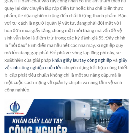
giấy li ti bám chặt vào tay công nhân có thể âm thầm theo họ
quay lại dây chuyền lắp ráp điện tử hoặc khu chế biến thực
phẩm, đe dọa nghiêm trọng đến chất lượng thành phẩm. Bạn,
với tư cách là người quản lý vật tư, đang phải đối mặt với
hóa đơn mua giấy tăng chóng mặt mỗi tháng mà vấn đề vệ
sinh vẫn luôn là điểm trừ trong các kỳ đánh giá 5S. Đây chính
là “nỗi đau” kinh điển mà hầu hết các nhà máy, xí nghiệp quy
mô lớn đang gặp phải. Để phá vỡ vòng lặp lãng phí này, sự
xuất hiện của giải pháp
khăn giấy lau tay công nghiệp
và
giấy
vệ sinh công nghiệp cuộn lớn
chuyên dụng kết hợp cùng thiết
bị cấp phát tiêu chuẩn không chỉ là một sự nâng cấp, mà là
một cuộc cách mạng về quản lý chi phí và nâng tầm vệ sinh
công nghiệp.