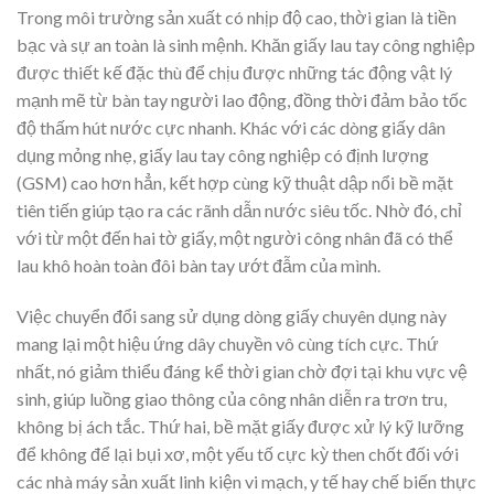
Trong môi trường sản xuất có nhịp độ cao, thời gian là tiền
bạc và sự an toàn là sinh mệnh. Khăn giấy lau tay công nghiệp
được thiết kế đặc thù để chịu được những tác động vật lý
mạnh mẽ từ bàn tay người lao động, đồng thời đảm bảo tốc
độ thấm hút nước cực nhanh. Khác với các dòng giấy dân
dụng mỏng nhẹ, giấy lau tay công nghiệp có định lượng
(GSM) cao hơn hẳn, kết hợp cùng kỹ thuật dập nổi bề mặt
tiên tiến giúp tạo ra các rãnh dẫn nước siêu tốc. Nhờ đó, chỉ
với từ một đến hai tờ giấy, một người công nhân đã có thể
lau khô hoàn toàn đôi bàn tay ướt đẫm của mình.
Việc chuyển đổi sang sử dụng dòng giấy chuyên dụng này
mang lại một hiệu ứng dây chuyền vô cùng tích cực. Thứ
nhất, nó giảm thiểu đáng kể thời gian chờ đợi tại khu vực vệ
sinh, giúp luồng giao thông của công nhân diễn ra trơn tru,
không bị ách tắc. Thứ hai, bề mặt giấy được xử lý kỹ lưỡng
để không để lại bụi xơ, một yếu tố cực kỳ then chốt đối với
các nhà máy sản xuất linh kiện vi mạch, y tế hay chế biến thực