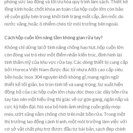
phóng sức lao động và tối ưu hóa quy trình làm sạch. Thiết kế
lồng kính hoặc chốt khóa an toàn của hộp cuộn lớn còn bảo
vệ cuộn giấy bên trong khỏi tình trạng mất cắp, ẩm mốc do
nước văng, hoặc ô nhiễm chéo từ môi trường bên ngoài.
Cách hộp cuộn lớn nâng tầm không gian rửa tay?
Không chỉ dừng lại ở tính năng chống hao hụt, hộp cuộn lớn
còn đóng vai trò như một điểm nhấn kiến trúc, định hình lại
tính thẩm mỹ của khu vực rửa tay. Các dòng thiết bị cung cấp
bởi Horeca Việt Nam được đúc từ nhựa ABS cao cấp siêu
bền hoặc Inox 304 nguyên khối không gỉ, mang ngôn ngữ
thiết kế tối giản, bo tròn tinh tế và sang trọng. Sự xuất hiện
đồng bộ của các hộp cuộn lớn chạy dọc theo các dãy bồn rửa
tay tạo nên một hiệu ứng thị giác về sự gọn gàng, ngăn nắp và
cực kỳ hiện đại. Nó xóa bỏ hình ảnh những cuộn giấy móp
méo, ướt sũng nằm chỏng chơ trên mặt bồn rửa. Trong một
thị trường lao động cạnh tranh, một môi trường làm việc với
cơ sở vật chất phụ trợ được đầu tư bài bản, sạch đẹp chính