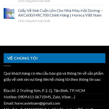
ở
Chức năng bình luận bị tắt
Sinh
Hải
Đủ
Vật
Công
Dương
Chứng
Tư
Giấy Vệ Sinh Cuộn Lớn Cho Nhà Máy Hải Dương –
Nghiệp
–
Từ
Vệ
Hải
AKC600/HRC700 Chính Hãng | Horeca Việt Nam
Cuộn
|
Sinh
Dương
Lớn,
Horeca
ở
Chức năng bình luận bị tắt
Nhà
–
Khăn
Việt
Giấy
Máy
Giá
Lau
Nam
Vệ
Kcn
Sỉ,
Tay
Sinh
Đại
Hợp
|
Cuộn
An
Đồng
Horeca
Lớn
–
Năm
Việt
Cho
Một
|
Nam
Nhà
Đầu
Horeca
Máy
Mối
Việt
VỀ CHÚNG TÔI
Hải
Trọn
Nam
Dương
Gói
–
|
AKC600/HRC700
Horeca
Quý khách hàng có nhu cầu báo giá và thông tin về sản phẩm
Chính
Việt
Hãng
giấy vệ sinh xin vui lòng liên hệ chúng tôi theo thông tin sau:
Nam
|
Horeca
Địa chỉ: 2 Trường Sơn, P. 2, Q. Tân Bình, TP. HCM
Việt
Nam
Hotline: 0909 611 067 (SMS, Zalo, Viber…)
Email: horecavietnam@gmail.com