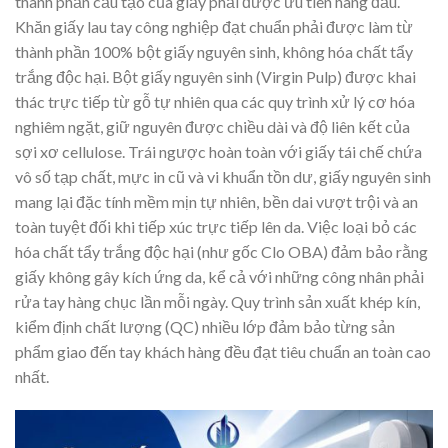
thành phần cấu tạo của giấy phải được ưu tiên hàng đầu.
Khăn giấy lau tay công nghiệp đạt chuẩn phải được làm từ
thành phần 100% bột giấy nguyên sinh, không hóa chất tẩy
trắng độc hại. Bột giấy nguyên sinh (Virgin Pulp) được khai
thác trực tiếp từ gỗ tự nhiên qua các quy trình xử lý cơ hóa
nghiêm ngặt, giữ nguyên được chiều dài và độ liên kết của
sợi xơ cellulose. Trái ngược hoàn toàn với giấy tái chế chứa
vô số tạp chất, mực in cũ và vi khuẩn tồn dư, giấy nguyên sinh
mang lại đặc tính mềm mịn tự nhiên, bền dai vượt trội và an
toàn tuyệt đối khi tiếp xúc trực tiếp lên da. Việc loại bỏ các
hóa chất tẩy trắng độc hại (như gốc Clo OBA) đảm bảo rằng
giấy không gây kích ứng da, kể cả với những công nhân phải
rửa tay hàng chục lần mỗi ngày. Quy trình sản xuất khép kín,
kiểm định chất lượng (QC) nhiều lớp đảm bảo từng sản
phẩm giao đến tay khách hàng đều đạt tiêu chuẩn an toàn cao
nhất.