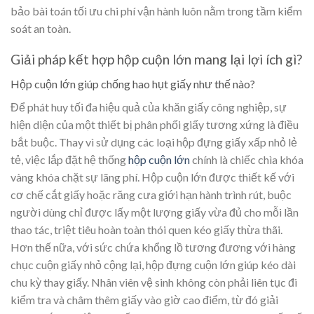
bảo bài toán tối ưu chi phí vận hành luôn nằm trong tầm kiểm
soát an toàn.
Giải pháp kết hợp hộp cuộn lớn mang lại lợi ích gì?
Hộp cuộn lớn giúp chống hao hụt giấy như thế nào?
Để phát huy tối đa hiệu quả của khăn giấy công nghiệp, sự
hiện diện của một thiết bị phân phối giấy tương xứng là điều
bắt buộc. Thay vì sử dụng các loại hộp đựng giấy xấp nhỏ lẻ
tẻ, việc lắp đặt hệ thống
hộp cuộn lớn
chính là chiếc chìa khóa
vàng khóa chặt sự lãng phí. Hộp cuộn lớn được thiết kế với
cơ chế cắt giấy hoặc răng cưa giới hạn hành trình rút, buộc
người dùng chỉ được lấy một lượng giấy vừa đủ cho mỗi lần
thao tác, triệt tiêu hoàn toàn thói quen kéo giấy thừa thãi.
Hơn thế nữa, với sức chứa khổng lồ tương đương với hàng
chục cuộn giấy nhỏ cộng lại, hộp đựng cuộn lớn giúp kéo dài
chu kỳ thay giấy. Nhân viên vệ sinh không còn phải liên tục đi
kiểm tra và châm thêm giấy vào giờ cao điểm, từ đó giải