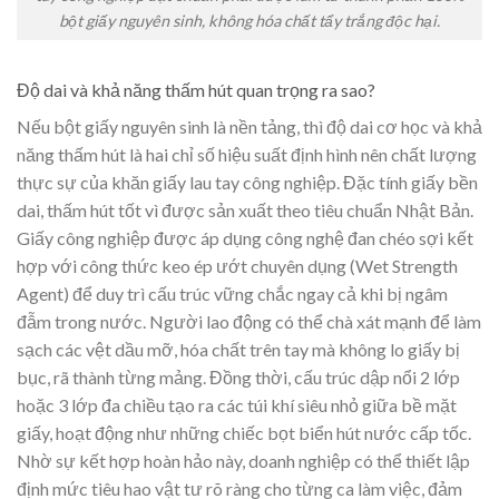
bột giấy nguyên sinh, không hóa chất tẩy trắng độc hại.
Độ dai và khả năng thấm hút quan trọng ra sao?
Nếu bột giấy nguyên sinh là nền tảng, thì độ dai cơ học và khả
năng thấm hút là hai chỉ số hiệu suất định hình nên chất lượng
thực sự của khăn giấy lau tay công nghiệp. Đặc tính giấy bền
dai, thấm hút tốt vì được sản xuất theo tiêu chuẩn Nhật Bản.
Giấy công nghiệp được áp dụng công nghệ đan chéo sợi kết
hợp với công thức keo ép ướt chuyên dụng (Wet Strength
Agent) để duy trì cấu trúc vững chắc ngay cả khi bị ngâm
đẫm trong nước. Người lao động có thể chà xát mạnh để làm
sạch các vệt dầu mỡ, hóa chất trên tay mà không lo giấy bị
bục, rã thành từng mảng. Đồng thời, cấu trúc dập nổi 2 lớp
hoặc 3 lớp đa chiều tạo ra các túi khí siêu nhỏ giữa bề mặt
giấy, hoạt động như những chiếc bọt biển hút nước cấp tốc.
Nhờ sự kết hợp hoàn hảo này, doanh nghiệp có thể thiết lập
định mức tiêu hao vật tư rõ ràng cho từng ca làm việc, đảm