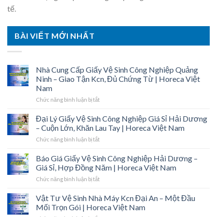
tế.
BÀI VIẾT MỚI NHẤT
Nhà Cung Cấp Giấy Vệ Sinh Công Nghiệp Quảng
Ninh – Giao Tận Kcn, Đủ Chứng Từ | Horeca Việt
Nam
ở
Chức năng bình luận bị tắt
Nhà
Cung
Đại Lý Giấy Vệ Sinh Công Nghiệp Giá Sỉ Hải Dương
Cấp
– Cuộn Lớn, Khăn Lau Tay | Horeca Việt Nam
Giấy
ở
Chức năng bình luận bị tắt
Vệ
Đại
Sinh
Lý
Báo Giá Giấy Vệ Sinh Công Nghiệp Hải Dương –
Công
Giấy
Nghiệp
Giá Sỉ, Hợp Đồng Năm | Horeca Việt Nam
Vệ
Quảng
ở
Chức năng bình luận bị tắt
Sinh
Ninh
Báo
Công
–
Giá
Vật Tư Vệ Sinh Nhà Máy Kcn Đại An – Một Đầu
Nghiệp
Giao
Giấy
Giá
Mối Trọn Gói | Horeca Việt Nam
Tận
Vệ
Sỉ
Kcn,