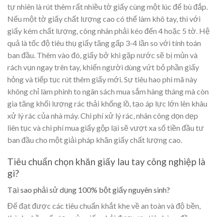
tự nhiên là rút thêm rất nhiều tờ giấy cùng một lúc để bù đắp.
Nếu một tờ giấy chất lượng cao có thể làm khô tay, thì với
giấy kém chất lượng, công nhân phải kéo đến 4 hoặc 5 tờ. Hệ
quả là tốc độ tiêu thụ giấy tăng gấp 3-4 lần so với tính toán
ban đầu. Thêm vào đó, giấy bở khi gặp nước sẽ bị mủn và
rách vụn ngay trên tay, khiến người dùng vứt bỏ phần giấy
hỏng và tiếp tục rút thêm giấy mới. Sự tiêu hao phi mã này
không chỉ làm phình to ngân sách mua sắm hàng tháng mà còn
gia tăng khối lượng rác thải khổng lồ, tạo áp lực lớn lên khâu
xử lý rác của nhà máy. Chi phí xử lý rác, nhân công dọn dẹp
liên tục và chi phí mua giấy gộp lại sẽ vượt xa số tiền đầu tư
ban đầu cho một giải pháp khăn giấy chất lượng cao.
Tiêu chuẩn chọn khăn giấy lau tay công nghiệp là
gì?
Tại sao phải sử dụng 100% bột giấy nguyên sinh?
Để đạt được các tiêu chuẩn khắt khe về an toàn và độ bền,