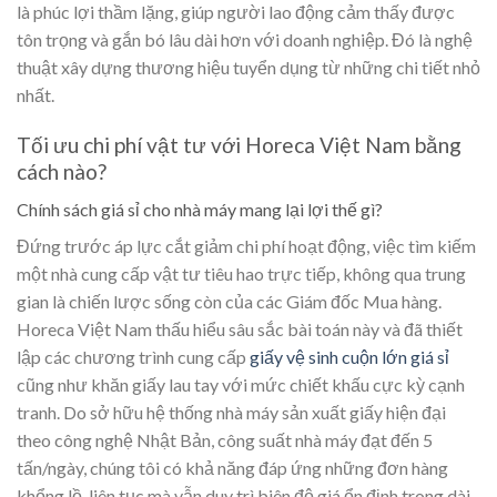
là phúc lợi thầm lặng, giúp người lao động cảm thấy được
tôn trọng và gắn bó lâu dài hơn với doanh nghiệp. Đó là nghệ
thuật xây dựng thương hiệu tuyển dụng từ những chi tiết nhỏ
nhất.
Tối ưu chi phí vật tư với Horeca Việt Nam bằng
cách nào?
Chính sách giá sỉ cho nhà máy mang lại lợi thế gì?
Đứng trước áp lực cắt giảm chi phí hoạt động, việc tìm kiếm
một nhà cung cấp vật tư tiêu hao trực tiếp, không qua trung
gian là chiến lược sống còn của các Giám đốc Mua hàng.
Horeca Việt Nam thấu hiểu sâu sắc bài toán này và đã thiết
lập các chương trình cung cấp
giấy vệ sinh cuộn lớn giá sỉ
cũng như khăn giấy lau tay với mức chiết khấu cực kỳ cạnh
tranh. Do sở hữu hệ thống nhà máy sản xuất giấy hiện đại
theo công nghệ Nhật Bản, công suất nhà máy đạt đến 5
tấn/ngày, chúng tôi có khả năng đáp ứng những đơn hàng
khổng lồ, liên tục mà vẫn duy trì biên độ giá ổn định trong dài