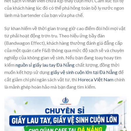
hết sạch vì nhân viên chưa kịp thay cuộn mới. Cảm xúc tồi tệ
của khách hàng lúc đó có thể phá hỏng toàn bộ ly nước ngon
lành mà bartender của bạn vừa pha chế.
Sự khan hiếm về thời gian trong giờ cao điểm đòi hỏi mọi vật
tư phải hoạt động trơn tru. Theo hiệu ứng bầy đàn
(Bandwagon Effect), khách hàng thường đánh giá đẳng cấp
của một quán cafe F&B thông qua mức độ sạch sẽ và chuyên
nghiệp của không gian vệ sinh. Nếu bạn đang loay hoay tìm
kiếm
nguồn sỉ giấy lau tay Đà Nẵng
chất lượng, đồng thời
muốn kết hợp sử dụng
giấy vệ sinh cuộn lớn tại Đà Nẵng
để
cắt giảm chi phí ngân sách vật tư, thì
Horeca Việt Nam
chính
là mảnh ghép hoàn hảo mà bạn đang tìm kiếm.