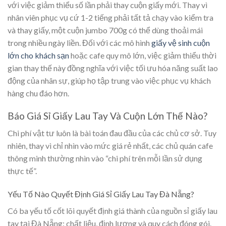
với việc giảm thiểu số lần phải thay cuộn giấy mới. Thay vì
nhân viên phục vụ cứ 1-2 tiếng phải tất tả chạy vào kiểm tra
và thay giấy, một cuộn jumbo 700g có thể dùng thoải mái
trong nhiều ngày liền. Đối với các mô hình
giấy vệ sinh cuộn
lớn cho khách sạn
hoặc cafe quy mô lớn, việc giảm thiểu thời
gian thay thế này đồng nghĩa với việc tối ưu hóa năng suất lao
động của nhân sự, giúp họ tập trung vào việc phục vụ khách
hàng chu đáo hơn.
Báo Giá Sỉ Giấy Lau Tay Và Cuộn Lớn Thế Nào?
Chi phí vật tư luôn là bài toán đau đầu của các chủ cơ sở. Tuy
nhiên, thay vì chỉ nhìn vào mức giá rẻ nhất, các chủ quán cafe
thông minh thường nhìn vào “chi phí trên mỗi lần sử dụng
thực tế”.
Yếu Tố Nào Quyết Định Giá Sỉ Giấy Lau Tay Đà Nẵng?
Có ba yếu tố cốt lõi quyết định giá thành của nguồn sỉ giấy lau
tay tại Đà Nẵng: chất liệu, định lượng và quy cách đóng gói.