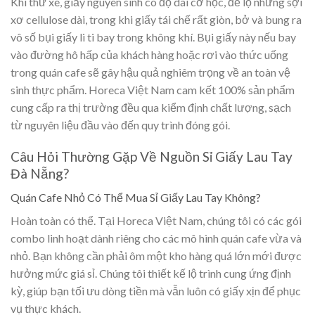
Khi thử xé, giấy nguyên sinh có độ dai cơ học, để lộ những sợi
xơ cellulose dài, trong khi giấy tái chế rất giòn, bở và bung ra
vô số bụi giấy li ti bay trong không khí. Bụi giấy này nếu bay
vào đường hô hấp của khách hàng hoặc rơi vào thức uống
trong quán cafe sẽ gây hậu quả nghiêm trọng về an toàn vệ
sinh thực phẩm. Horeca Việt Nam cam kết 100% sản phẩm
cung cấp ra thị trường đều qua kiểm định chất lượng, sạch
từ nguyên liệu đầu vào đến quy trình đóng gói.
Câu Hỏi Thường Gặp Về Nguồn Sỉ Giấy Lau Tay
Đà Nẵng?
Quán Cafe Nhỏ Có Thể Mua Sỉ Giấy Lau Tay Không?
Hoàn toàn có thể. Tại Horeca Việt Nam, chúng tôi có các gói
combo linh hoạt dành riêng cho các mô hình quán cafe vừa và
nhỏ. Bạn không cần phải ôm một kho hàng quá lớn mới được
hưởng mức giá sỉ. Chúng tôi thiết kế lộ trình cung ứng định
kỳ, giúp bạn tối ưu dòng tiền mà vẫn luôn có giấy xịn để phục
vụ thực khách.