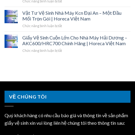
ở
Chức năng bình luận bị tắt
Sinh
Ninh
Báo
Công
–
Giá
Vật Tư Vệ Sinh Nhà Máy Kcn Đại An – Một Đầu
Nghiệp
Giao
Giấy
Giá
Mối Trọn Gói | Horeca Việt Nam
Tận
Vệ
Sỉ
Kcn,
ở
Chức năng bình luận bị tắt
Sinh
Hải
Đủ
Vật
Công
Dương
Chứng
Tư
Giấy Vệ Sinh Cuộn Lớn Cho Nhà Máy Hải Dương –
Nghiệp
–
Từ
Vệ
Hải
AKC600/HRC700 Chính Hãng | Horeca Việt Nam
Cuộn
|
Sinh
Dương
Lớn,
Horeca
ở
Chức năng bình luận bị tắt
Nhà
–
Khăn
Việt
Giấy
Máy
Giá
Lau
Nam
Vệ
Kcn
Sỉ,
Tay
Sinh
Đại
Hợp
|
Cuộn
An
Đồng
Horeca
Lớn
–
Năm
Việt
Cho
Một
|
Nam
Nhà
Đầu
Horeca
Máy
Mối
Việt
VỀ CHÚNG TÔI
Hải
Trọn
Nam
Dương
Gói
–
|
AKC600/HRC700
Horeca
Quý khách hàng có nhu cầu báo giá và thông tin về sản phẩm
Chính
Việt
Hãng
giấy vệ sinh xin vui lòng liên hệ chúng tôi theo thông tin sau:
Nam
|
Horeca