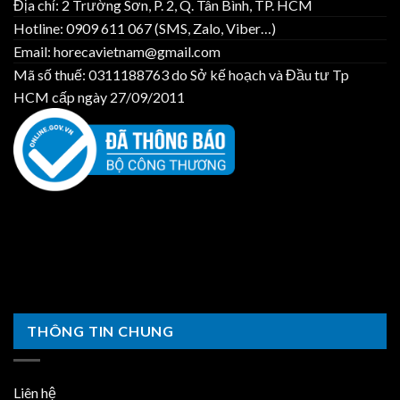
Địa chỉ: 2 Trường Sơn, P. 2, Q. Tân Bình, TP. HCM
Việt
Nam
Hotline: 0909 611 067 (SMS, Zalo, Viber…)
Email: horecavietnam@gmail.com
Mã số thuế: 0311188763 do Sở kế hoạch và Đầu tư Tp
HCM cấp ngày 27/09/2011
THÔNG TIN CHUNG
Liên hệ