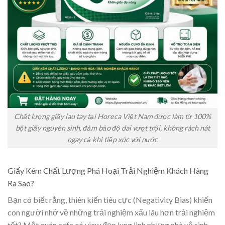
Chất lượng giấy lau tay tại Horeca Việt Nam được làm từ 100%
bột giấy nguyên sinh, đảm bảo độ dai vượt trội, không rách nát
ngay cả khi tiếp xúc với nước
Giấy Kém Chất Lượng Phá Hoại Trải Nghiệm Khách Hàng
Ra Sao?
Bạn có biết rằng, thiên kiến tiêu cực (Negativity Bias) khiến
con người nhớ về những trải nghiệm xấu lâu hơn trải nghiệm
tốt? Một quán cafe có view đẹp lung linh nhưng nhà vệ sinh