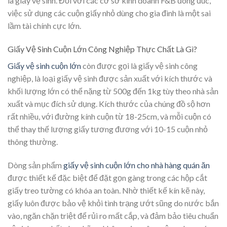
là giấy vệ sinh. Đối với các cơ sở kinh doanh F&B đông đúc,
việc sử dụng các cuộn giấy nhỏ dùng cho gia đình là một sai
lầm tài chính cực lớn.
Giấy Vệ Sinh Cuộn Lớn Công Nghiệp Thực Chất Là Gì?
Giấy vệ sinh cuộn lớn
còn được gọi là giấy vệ sinh công
nghiệp, là loại giấy vệ sinh được sản xuất với kích thước và
khối lượng lớn có thể nặng từ 500g đến 1kg tùy theo nhà sản
xuất và mục đích sử dụng. Kích thước của chúng đồ sộ hơn
rất nhiều, với đường kính cuộn từ 18-25cm, và mỗi cuộn có
thể thay thế lượng giấy tương đương với 10-15 cuộn nhỏ
thông thường.
Dòng sản phẩm
giấy vệ sinh cuộn lớn cho nhà hàng quán ăn
được thiết kế đặc biệt để đặt gọn gàng trong các hộp cắt
giấy treo tường có khóa an toàn. Nhờ thiết kế kín kẽ này,
giấy luôn được bảo vệ khỏi tình trạng ướt sũng do nước bắn
vào, ngăn chặn triệt để rủi ro mất cắp, và đảm bảo tiêu chuẩn