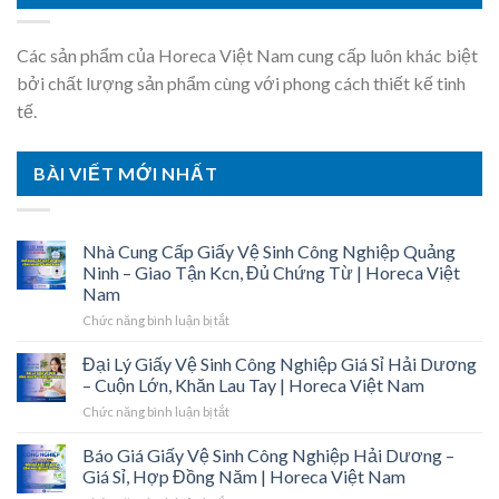
Các sản phẩm của Horeca Việt Nam cung cấp luôn khác biệt
bởi chất lượng sản phẩm cùng với phong cách thiết kế tinh
tế.
BÀI VIẾT MỚI NHẤT
Nhà Cung Cấp Giấy Vệ Sinh Công Nghiệp Quảng
Ninh – Giao Tận Kcn, Đủ Chứng Từ | Horeca Việt
Nam
ở
Chức năng bình luận bị tắt
Nhà
Cung
Đại Lý Giấy Vệ Sinh Công Nghiệp Giá Sỉ Hải Dương
Cấp
– Cuộn Lớn, Khăn Lau Tay | Horeca Việt Nam
Giấy
ở
Chức năng bình luận bị tắt
Vệ
Đại
Sinh
Lý
Báo Giá Giấy Vệ Sinh Công Nghiệp Hải Dương –
Công
Giấy
Nghiệp
Giá Sỉ, Hợp Đồng Năm | Horeca Việt Nam
Vệ
Quảng