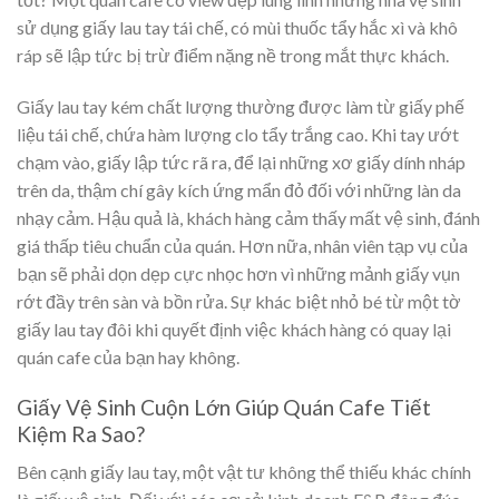
sử dụng giấy lau tay tái chế, có mùi thuốc tẩy hắc xì và khô
ráp sẽ lập tức bị trừ điểm nặng nề trong mắt thực khách.
Giấy lau tay kém chất lượng thường được làm từ giấy phế
liệu tái chế, chứa hàm lượng clo tẩy trắng cao. Khi tay ướt
chạm vào, giấy lập tức rã ra, để lại những xơ giấy dính nháp
trên da, thậm chí gây kích ứng mẩn đỏ đối với những làn da
nhạy cảm. Hậu quả là, khách hàng cảm thấy mất vệ sinh, đánh
giá thấp tiêu chuẩn của quán. Hơn nữa, nhân viên tạp vụ của
bạn sẽ phải dọn dẹp cực nhọc hơn vì những mảnh giấy vụn
rớt đầy trên sàn và bồn rửa. Sự khác biệt nhỏ bé từ một tờ
giấy lau tay đôi khi quyết định việc khách hàng có quay lại
quán cafe của bạn hay không.
Giấy Vệ Sinh Cuộn Lớn Giúp Quán Cafe Tiết
Kiệm Ra Sao?
Bên cạnh giấy lau tay, một vật tư không thể thiếu khác chính