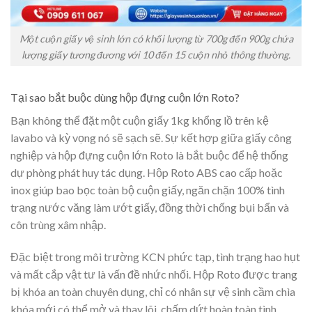
Một cuộn giấy vệ sinh lớn có khối lượng từ 700g đến 900g chứa
lượng giấy tương đương với 10 đến 15 cuộn nhỏ thông thường.
Tại sao bắt buộc dùng hộp đựng cuộn lớn Roto?
Bạn không thể đặt một cuộn giấy 1kg khổng lồ trên kệ
lavabo và kỳ vọng nó sẽ sạch sẽ. Sự kết hợp giữa giấy công
nghiệp và hộp đựng cuộn lớn Roto là bắt buộc để hệ thống
dự phòng phát huy tác dụng. Hộp Roto ABS cao cấp hoặc
inox giúp bao bọc toàn bộ cuộn giấy, ngăn chặn 100% tình
trạng nước văng làm ướt giấy, đồng thời chống bụi bẩn và
côn trùng xâm nhập.
Đặc biệt trong môi trường KCN phức tạp, tình trạng hao hụt
và mất cắp vật tư là vấn đề nhức nhối. Hộp Roto được trang
bị khóa an toàn chuyên dụng, chỉ có nhân sự vệ sinh cầm chìa
khóa mới có thể mở và thay lõi, chấm dứt hoàn toàn tình