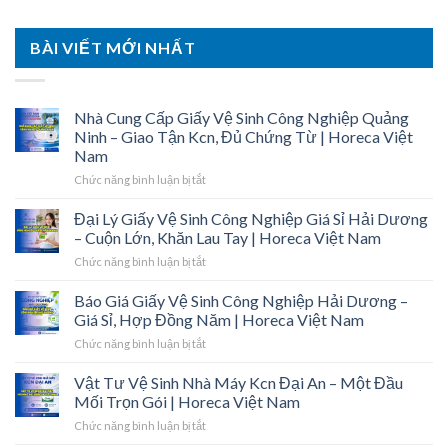
BÀI VIẾT MỚI NHẤT
Nhà Cung Cấp Giấy Vệ Sinh Công Nghiệp Quảng
Ninh – Giao Tận Kcn, Đủ Chứng Từ | Horeca Việt
Nam
ở
Chức năng bình luận bị tắt
Nhà
Cung
Đại Lý Giấy Vệ Sinh Công Nghiệp Giá Sỉ Hải Dương
Cấp
– Cuộn Lớn, Khăn Lau Tay | Horeca Việt Nam
Giấy
ở
Chức năng bình luận bị tắt
Vệ
Đại
Sinh
Lý
Báo Giá Giấy Vệ Sinh Công Nghiệp Hải Dương –
Công
Giấy
Nghiệp
Giá Sỉ, Hợp Đồng Năm | Horeca Việt Nam
Vệ
Quảng
ở
Chức năng bình luận bị tắt
Sinh
Ninh
Báo
Công
–
Giá
Vật Tư Vệ Sinh Nhà Máy Kcn Đại An – Một Đầu
Nghiệp
Giao
Giấy
Giá
Mối Trọn Gói | Horeca Việt Nam
Tận
Vệ
Sỉ
Kcn,
ở
Chức năng bình luận bị tắt
Sinh
Hải
Đủ
Vật
Công
Dương