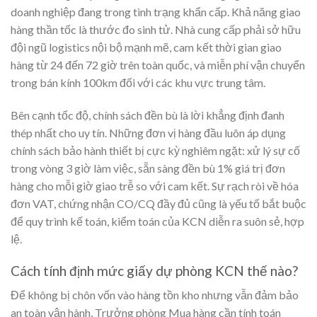
doanh nghiệp đang trong tình trạng khẩn cấp. Khả năng giao
hàng thần tốc là thước đo sinh tử. Nhà cung cấp phải sở hữu
đội ngũ logistics nội bộ mạnh mẽ, cam kết thời gian giao
hàng từ 24 đến 72 giờ trên toàn quốc, và miễn phí vận chuyển
trong bán kính 100km đối với các khu vực trung tâm.
Bên cạnh tốc độ, chính sách đền bù là lời khẳng định đanh
thép nhất cho uy tín. Những đơn vị hàng đầu luôn áp dụng
chính sách bảo hành thiết bị cực kỳ nghiêm ngặt: xử lý sự cố
trong vòng 3 giờ làm việc, sẵn sàng đền bù 1% giá trị đơn
hàng cho mỗi giờ giao trễ so với cam kết. Sự rạch ròi về hóa
đơn VAT, chứng nhận CO/CQ đầy đủ cũng là yếu tố bắt buộc
để quy trình kế toán, kiểm toán của KCN diễn ra suôn sẻ, hợp
lệ.
Cách tính định mức giấy dự phòng KCN thế nào?
Để không bị chôn vốn vào hàng tồn kho nhưng vẫn đảm bảo
an toàn vận hành, Trưởng phòng Mua hàng cần tính toán