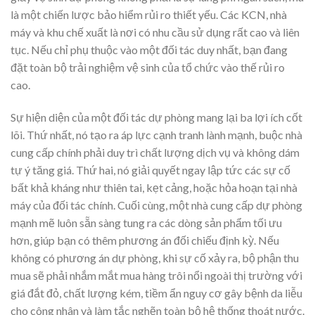
là một chiến lược bảo hiểm rủi ro thiết yếu. Các KCN, nhà
máy và khu chế xuất là nơi có nhu cầu sử dụng rất cao và liên
tục. Nếu chỉ phụ thuộc vào một đối tác duy nhất, bạn đang
đặt toàn bộ trải nghiệm vệ sinh của tổ chức vào thế rủi ro
cao.
Sự hiện diện của một đối tác dự phòng mang lại ba lợi ích cốt
lõi. Thứ nhất, nó tạo ra áp lực cạnh tranh lành mạnh, buộc nhà
cung cấp chính phải duy trì chất lượng dịch vụ và không dám
tự ý tăng giá. Thứ hai, nó giải quyết ngay lập tức các sự cố
bất khả kháng như thiên tai, kẹt cảng, hoặc hỏa hoạn tại nhà
máy của đối tác chính. Cuối cùng, một nhà cung cấp dự phòng
mạnh mẽ luôn sẵn sàng tung ra các dòng sản phẩm tối ưu
hơn, giúp bạn có thêm phương án đối chiếu định kỳ. Nếu
không có phương án dự phòng, khi sự cố xảy ra, bộ phận thu
mua sẽ phải nhắm mắt mua hàng trôi nổi ngoài thị trường với
giá đắt đỏ, chất lượng kém, tiềm ẩn nguy cơ gây bệnh da liễu
cho công nhân và làm tắc nghẽn toàn bộ hệ thống thoát nước.