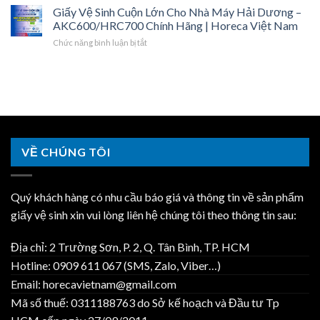
Chứng
Tư
Giấy Vệ Sinh Cuộn Lớn Cho Nhà Máy Hải Dương –
Nghiệp
–
Từ
Vệ
Hải
AKC600/HRC700 Chính Hãng | Horeca Việt Nam
Cuộn
|
Sinh
Dương
Lớn,
Horeca
ở
Chức năng bình luận bị tắt
Nhà
–
Khăn
Việt
Giấy
Máy
Giá
Lau
Nam
Vệ
Kcn
Sỉ,
Tay
Sinh
Đại
Hợp
|
Cuộn
An
Đồng
Horeca
Lớn
–
Năm
Việt
Cho
Một
|
Nam
Nhà
Đầu
Horeca
Máy
Mối
Việt
VỀ CHÚNG TÔI
Hải
Trọn
Nam
Dương
Gói
–
|
AKC600/HRC700
Horeca
Quý khách hàng có nhu cầu báo giá và thông tin về sản phẩm
Chính
Việt
Hãng
giấy vệ sinh xin vui lòng liên hệ chúng tôi theo thông tin sau:
Nam
|
Horeca
Địa chỉ: 2 Trường Sơn, P. 2, Q. Tân Bình, TP. HCM
Việt
Nam
Hotline: 0909 611 067 (SMS, Zalo, Viber…)
Email: horecavietnam@gmail.com
Mã số thuế: 0311188763 do Sở kế hoạch và Đầu tư Tp