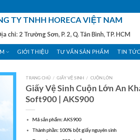
NG TY TNHH HORECA VIỆT NAM
chỉ: 2 Trường Sơn, P. 2, Q. Tân Bình, TP. HCM
ẨM
GIỚI THIỆU
TƯ VẤN SẢN PHẨM
TIN TỨ
TRANG CHỦ
/
GIẤY VỆ SINH
/
CUỘN LỚN
Giấy Vệ Sinh Cuộn Lớn An K
Soft900 | AKS900
dd to
shlist
Mã sản phẩm: AKS900
Thành phần: 100% bột giấy nguyên sinh