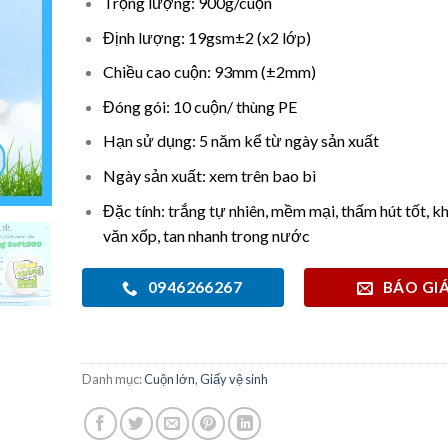
Trọng lượng: 900g/cuộn
Định lượng: 19gsm±2 (x2 lớp)
Chiều cao cuộn: 93mm (±2mm)
Đóng gói: 10 cuộn/ thùng PE
Hạn sử dụng: 5 năm kể từ ngày sản xuất
Ngày sản xuất: xem trên bao bì
Đặc tính: trắng tự nhiên, mềm mại, thấm hút tốt, k
văn xốp, tan nhanh trong nước
0946266267
BÁO GI
Danh mục:
Cuộn lớn
,
Giấy vệ sinh