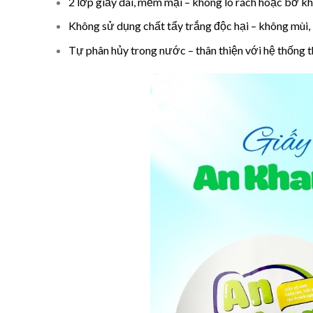
2 lớp giấy dai, mềm mại
– không lo rách hoặc bở khi
Không sử dụng chất tẩy trắng độc hại
– không mùi, 
Tự phân hủy trong nước
– thân thiện với hệ thống 