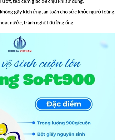
 ướt, tạo cảm giác dễ chịu khi sử dụng.
không gây kích ứng, an toàn cho sức khỏe người dùng.
thoát nước, tránh nghẹt đường ống.