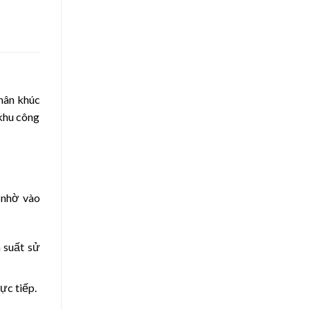
hân khúc
 khu công
 nhờ vào
 suất sử
ực tiếp.