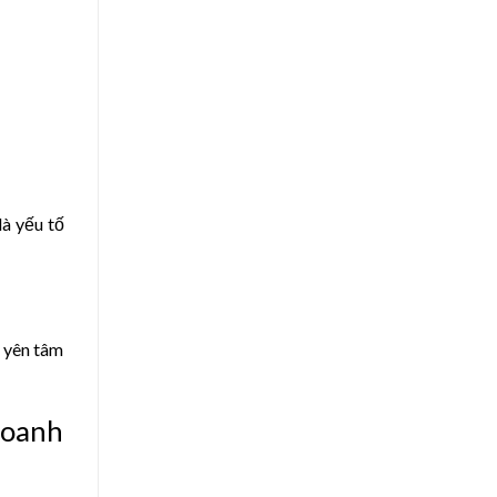
à yếu tố
 yên tâm
Doanh