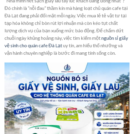
“Nhà mình hết sạch giấy lau tay lúc khách đang đông nhất”?
Đó chính là “nỗi đau” thầm kín mà hàng loạt chủ quán cafe tại
Đà Lạt đang phải đối mặt mỗi ngày. Việc mua lẻ tẻ vật tư tại
tạp hóa không chỉ bòn rút lợi nhuận mà còn kéo tụt chất
lượng dịch vụ của bạn xuống mức báo động. Để chấm dứt
chuỗi ngày khủng hoảng này, việc tìm kiếm một
nguồn sỉ giấy
vệ sinh cho quán cafe Đà Lạt
uy tín, am hiểu thổ nhưỡng và
vận hành chuyên nghiệp là bước đi mang tính sống còn.