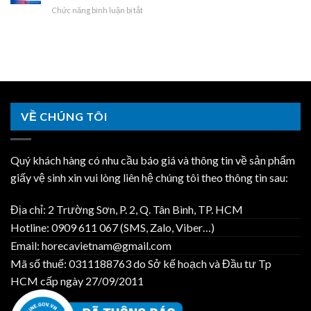
Dương
Lớn,
Horeca
ở
Chức năng bình luận bị tắt
Nhà
–
Khăn
Việt
Giấy
Máy
Giá
Lau
Nam
Vệ
Kcn
Sỉ,
Tay
Sinh
Đại
Hợp
|
Cuộn
An
Đồng
Horeca
Lớn
–
Năm
Việt
Cho
Một
|
Nam
Nhà
Đầu
Horeca
Máy
Mối
Việt
VỀ CHÚNG TÔI
Hải
Trọn
Nam
Dương
Gói
–
|
AKC600/HRC700
Horeca
Quý khách hàng có nhu cầu báo giá và thông tin về sản phẩm
Chính
Việt
Hãng
giấy vệ sinh xin vui lòng liên hệ chúng tôi theo thông tin sau:
Nam
|
Horeca
Địa chỉ: 2 Trường Sơn, P. 2, Q. Tân Bình, TP. HCM
Việt
Nam
Hotline: 0909 611 067 (SMS, Zalo, Viber…)
Email: horecavietnam@gmail.com
Mã số thuế: 0311188763 do Sở kế hoạch và Đầu tư Tp
HCM cấp ngày 27/09/2011