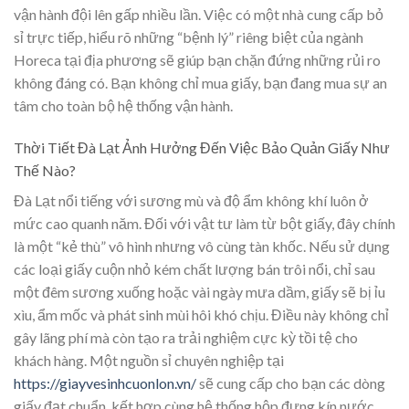
vận hành đội lên gấp nhiều lần. Việc có một nhà cung cấp bỏ
sỉ trực tiếp, hiểu rõ những “bệnh lý” riêng biệt của ngành
Horeca tại địa phương sẽ giúp bạn chặn đứng những rủi ro
không đáng có. Bạn không chỉ mua giấy, bạn đang mua sự an
tâm cho toàn bộ hệ thống vận hành.
Thời Tiết Đà Lạt Ảnh Hưởng Đến Việc Bảo Quản Giấy Như
Thế Nào?
Đà Lạt nổi tiếng với sương mù và độ ẩm không khí luôn ở
mức cao quanh năm. Đối với vật tư làm từ bột giấy, đây chính
là một “kẻ thù” vô hình nhưng vô cùng tàn khốc. Nếu sử dụng
các loại giấy cuộn nhỏ kém chất lượng bán trôi nổi, chỉ sau
một đêm sương xuống hoặc vài ngày mưa dầm, giấy sẽ bị ỉu
xìu, ẩm mốc và phát sinh mùi hôi khó chịu. Điều này không chỉ
gây lãng phí mà còn tạo ra trải nghiệm cực kỳ tồi tệ cho
khách hàng. Một nguồn sỉ chuyên nghiệp tại
https://giayvesinhcuonlon.vn/
sẽ cung cấp cho bạn các dòng
giấy đạt chuẩn, kết hợp cùng hệ thống hộp đựng kín nước,