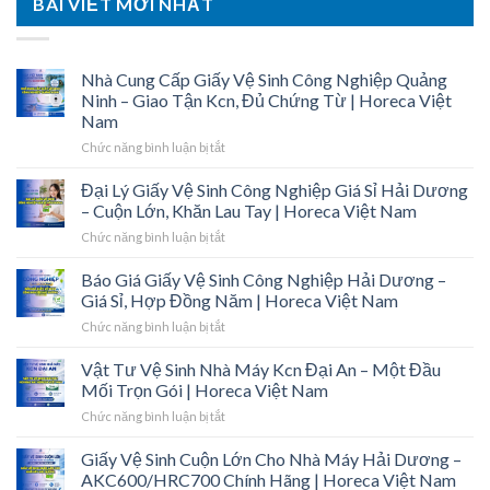
BÀI VIẾT MỚI NHẤT
Nhà Cung Cấp Giấy Vệ Sinh Công Nghiệp Quảng
Ninh – Giao Tận Kcn, Đủ Chứng Từ | Horeca Việt
Nam
ở
Chức năng bình luận bị tắt
Nhà
Cung
Đại Lý Giấy Vệ Sinh Công Nghiệp Giá Sỉ Hải Dương
Cấp
– Cuộn Lớn, Khăn Lau Tay | Horeca Việt Nam
Giấy
ở
Chức năng bình luận bị tắt
Vệ
Đại
Sinh
Lý
Báo Giá Giấy Vệ Sinh Công Nghiệp Hải Dương –
Công
Giấy
Nghiệp
Giá Sỉ, Hợp Đồng Năm | Horeca Việt Nam
Vệ
Quảng
ở
Chức năng bình luận bị tắt
Sinh
Ninh
Báo
Công
–
Giá
Vật Tư Vệ Sinh Nhà Máy Kcn Đại An – Một Đầu
Nghiệp
Giao
Giấy
Giá
Mối Trọn Gói | Horeca Việt Nam
Tận
Vệ
Sỉ
Kcn,
ở
Chức năng bình luận bị tắt
Sinh
Hải
Đủ
Vật
Công
Dương
Chứng
Tư
Giấy Vệ Sinh Cuộn Lớn Cho Nhà Máy Hải Dương –
Nghiệp
–
Từ
Vệ
Hải
AKC600/HRC700 Chính Hãng | Horeca Việt Nam
Cuộn
|
Sinh