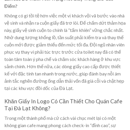
Điểm?
Không có gì tồi tệ hơn việc một vị khách vội vã bước vào nhà
vệ sinh và nhận ra cuộn giấy đã trơ lõi. Để chấm dứt thảm họa
này, giấy vệ sinh cuộn to chính là “tấm khiên” vững chắc nhất.
Nhờ dung lượng khổng lồ, tần suất phải kiểm tra và thay thế
cuộn mới được giảm thiểu đến mức tối đa. Đội ngũ nhân viên
phục vụ thay vì phải túc trực trước cửa toilet nay đã có thể
toàn tâm toàn ý pha chế và chăm sóc khách hàng ở khu vực
sảnh chính. Hơn thế nữa, các dòng giấy cao cấp được thiết
kế với đặc tính tan nhanh trong nước, giúp đánh bay nỗi ám
ảnh tắc nghẽn đường ống dẫn thải vốn đã già cỗi và chật hẹp
tại các khu vực đồi dốc của Đà Lạt.
Khăn Giấy In Logo Có Cần Thiết Cho Quán Cafe
Tại Đà Lạt Không?
Trong một thành phố mà cứ cách vài chục mét lại có một
không gian cafe mang phong cách check-in “đỉnh cao”, sự