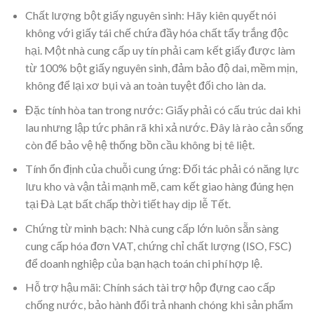
Chất lượng bột giấy nguyên sinh:
Hãy kiên quyết nói
không với giấy tái chế chứa đầy hóa chất tẩy trắng độc
hại. Một nhà cung cấp uy tín phải cam kết giấy được làm
từ 100% bột giấy nguyên sinh, đảm bảo độ dai, mềm mịn,
không để lại xơ bụi và an toàn tuyệt đối cho làn da.
Đặc tính hòa tan trong nước:
Giấy phải có cấu trúc dai khi
lau nhưng lập tức phân rã khi xả nước. Đây là rào cản sống
còn để bảo vệ hệ thống bồn cầu không bị tê liệt.
Tính ổn định của chuỗi cung ứng:
Đối tác phải có năng lực
lưu kho và vận tải mạnh mẽ, cam kết giao hàng đúng hẹn
tại Đà Lạt bất chấp thời tiết hay dịp lễ Tết.
Chứng từ minh bạch:
Nhà cung cấp lớn luôn sẵn sàng
cung cấp hóa đơn VAT, chứng chỉ chất lượng (ISO, FSC)
để doanh nghiệp của bạn hạch toán chi phí hợp lệ.
Hỗ trợ hậu mãi:
Chính sách tài trợ hộp đựng cao cấp
chống nước, bảo hành đổi trả nhanh chóng khi sản phẩm