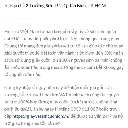
Địa chỉ: 2 Trường Sơn, P. 2, Q. Tân Bình, TP. HCM
============
Horeca Việt Nam tự hào là nguồn sỉ giấy vệ sinh cho quán
cafe Đà Lạt uy tín, phân phối trực tiếp không qua trung gian.
Chúng tôi mang đến giải pháp vật tư tối ưu giúp các chủ quán
giải quyết triệt để bài toán vận hành: tiết kiệm đến 30% ngân
sách, sử dụng giấy cuộn lớn 100% nguyên sinh dai mịn, chống
ẩm mốc hoàn hảo trong mùa sương mù và cam kết không gây
tắc nghẽn bồn cầu.
Đăng ký nhập sỉ ngay hôm nay để nhận mức giá gốc tận
xưởng, hỗ trợ xuất hóa đơn VAT minh bạch cùng đặc quyền
tài trợ 100% hộp đựng giấy cuộn lớn kín nước, chống lãng
phí hiệu quả! Liên hệ ngay Hotline 0909 611 067 hoặc truy
cập
https://giayvesinhcuonlon.vn/
để được tư vấn 24/7 và hỗ
trợ giao hàng siêu tốc tận nơi.