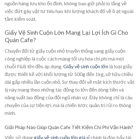
nguồn hàng lưu kho ổn định, không bao giờ phải lo lắng về
việc đứt gãy vật tư tiêu hao khi lượng khách đổ về ồ ạt ngoài
tầm kiểm soát.
Giấy Vệ Sinh Cuộn Lớn Mang Lại Lợi Ích Gì Cho
Quán Cafe?
Chuyển đổi từ giấy cuộn nhỏ truyền thống sang giấy cuộn
công nghiệp là cuộc cách mạng tối ưu hóa chi phí mà mọi
chuỗi F&B lớn đều áp dụng.
Giấy vệ sinh cuộn lớn
là loại giấy
được thiết kế với khối lượng từ 500g đến 1kg, sở hữu chiều
dài gấp nhiều lần cuộn nhỏ. Sự thay đổi về mặt kích thước vật
lý này mang theo những tác động to lớn đến dòng tiền và
năng suất lao động của đội ngũ nhân sự. Đây không chỉ là câu
chuyện của sự tiện lợi, mà là chiến lược quản trị rủi ro thông
minh.
Giải Pháp Nào Giúp Quán Cafe Tiết Kiệm Chi Phí Vận Hành?
Việc sử dụng
giấy vệ sinh cuộn lớn giá sỉ
chính là đòn bẩy tài