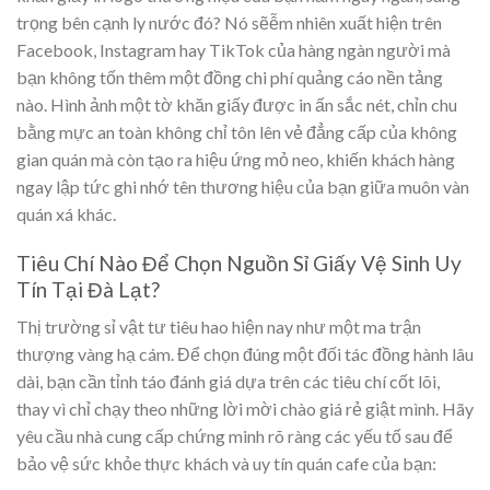
trọng bên cạnh ly nước đó? Nó sẽễm nhiên xuất hiện trên
Facebook, Instagram hay TikTok của hàng ngàn người mà
bạn không tốn thêm một đồng chi phí quảng cáo nền tảng
nào. Hình ảnh một tờ khăn giấy được in ấn sắc nét, chỉn chu
bằng mực an toàn không chỉ tôn lên vẻ đẳng cấp của không
gian quán mà còn tạo ra hiệu ứng mỏ neo, khiến khách hàng
ngay lập tức ghi nhớ tên thương hiệu của bạn giữa muôn vàn
quán xá khác.
Tiêu Chí Nào Để Chọn Nguồn Sỉ Giấy Vệ Sinh Uy
Tín Tại Đà Lạt?
Thị trường sỉ vật tư tiêu hao hiện nay như một ma trận
thượng vàng hạ cám. Để chọn đúng một đối tác đồng hành lâu
dài, bạn cần tỉnh táo đánh giá dựa trên các tiêu chí cốt lõi,
thay vì chỉ chạy theo những lời mời chào giá rẻ giật mình. Hãy
yêu cầu nhà cung cấp chứng minh rõ ràng các yếu tố sau để
bảo vệ sức khỏe thực khách và uy tín quán cafe của bạn: